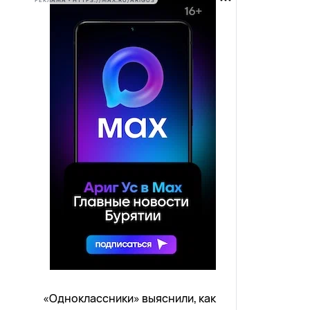
РЕКЛАМА • HTTPS://MAX.RU/ARIGUS
«Одноклассники» выяснили, как