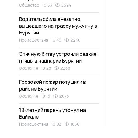
Общество
10:53
2594
Водитель сбила внезапно
вышедшего на трассу мужчину в
Бурятии
Происшествия
10:40
2240
Эпичную битву устроили редкие
птицы в нацпарке Бурятии
Экология
10:28
2268
Грозовой пожар потушили в
районе Бурятии
Экология
10:15
2075
19-летний парень утонул на
Байкале
Происшествия
10:02
1856