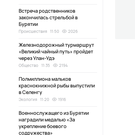
Встреча родственников
закончилась стрельбой в
Бурятии
Происшествия
11:50
2026
Железнодорожный турмаршрут
«Великий чайный путь» пройдет
через Улан-Удэ
Общество
11:35
2194
Полмиллиона мальков
краснокнижной рыбы выпустили
в Селенгу
Экология
11:20
1916
Военнослужащего из Бурятии
наградили медалью «За
укрепление боевого
содружества»