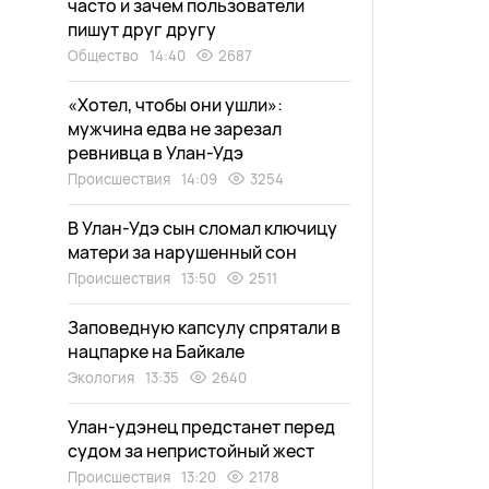
часто и зачем пользователи
пишут друг другу
Общество
14:40
2687
«Хотел, чтобы они ушли»:
мужчина едва не зарезал
ревнивца в Улан-Удэ
Происшествия
14:09
3254
В Улан-Удэ сын сломал ключицу
матери за нарушенный сон
Происшествия
13:50
2511
Заповедную капсулу спрятали в
нацпарке на Байкале
Экология
13:35
2640
Улан-удэнец предстанет перед
судом за непристойный жест
Происшествия
13:20
2178