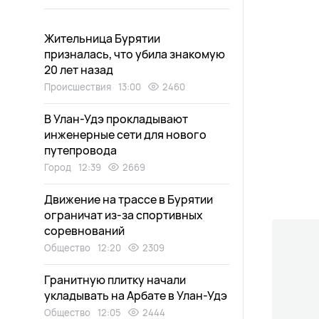
Жительница Бурятии
призналась, что убила знакомую
20 лет назад
Происшествия
13:00
2460
В Улан-Удэ прокладывают
инженерные сети для нового
путепровода
Город
12:39
2669
Движение на трассе в Бурятии
ограничат из-за спортивных
соревнований
Общество
12:20
2309
Гранитную плитку начали
укладывать на Арбате в Улан-Удэ
Общество
12:05
2444