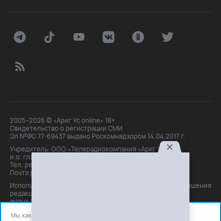
2005–2026 © «Ариг Ус online» 18+
Свидетельство о регистрации СМИ
Эл №ФС 77-69437 выдано Роскомнадзором 14.04.2017 г.
Учредитель: ООО «Телерадиокомпания «Ариг Ус»,
и.о. главного редактора: Маханова О.Б.
Тел. peдakции: +7(3012)21-30-14,
Почта peдakции: editor@arigus.tv
Использование материалов только с письменного разрешения
редакции. При цитировании прямая активная ссылка на
arigus.tv обязательна.
Мы, как и все используем файлы cookie и сервисы аналитики.