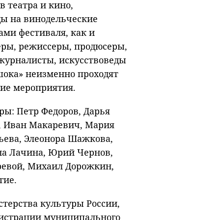
в театра и кино,
ды на винодельческие
ками фестиваля, как и
теры, режиссеры, продюсеры,
журналисты, искусствоведы
шока» неизменно проходят
гие мероприятия.
ры: Петр Федоров, Дарья
о, Иван Макаревич, Мария
ьева, Элеонора Шажкова,
на Лачина, Юрий Чернов,
ревой, Михаил Дорожкин,
гие.
терства культуры России,
нистрации муниципального