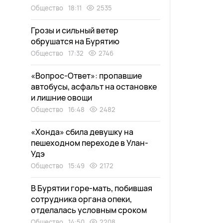
Общество
18:11
2535
Грозы и сильный ветер
обрушатся на Бурятию
Общество
17:32
2746
«Вопрос-Ответ»: пропавшие
автобусы, асфальт на остановке
и лишние овощи
Общество
16:48
2482
«Хонда» сбила девушку на
пешеходном переходе в Улан-
Удэ
Общество
15:49
2172
В Бурятии горе-мать, побившая
сотрудника органа опеки,
отделалась условным сроком
Общество
14:50
2208