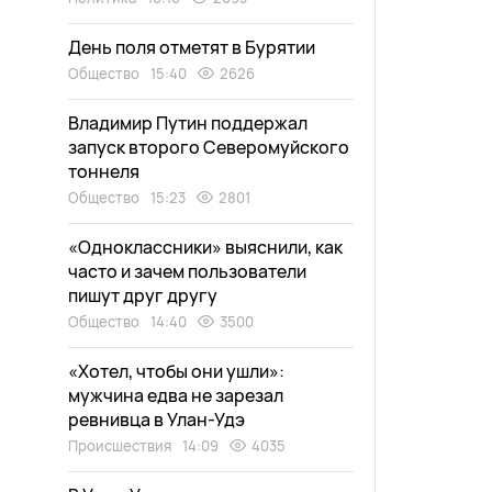
День поля отметят в Бурятии
Общество
15:40
2626
Владимир Путин поддержал
запуск второго Северомуйского
тоннеля
Общество
15:23
2801
«Одноклассники» выяснили, как
часто и зачем пользователи
пишут друг другу
Общество
14:40
3500
«Хотел, чтобы они ушли»:
мужчина едва не зарезал
ревнивца в Улан-Удэ
Происшествия
14:09
4035