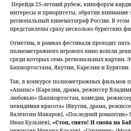
Перейдя 25-летний рубеж, кинофорум карди
интересы и приоритеты, обратив внимание
региональный кинематограф России. В этом 
представлены сразу несколько бурятских ф
Отметим, в рамках фестиваля проходят пять
полнометражного игрового кино вошли девя
среди которых семь региональных картин. 
Башкортостана, Якутии, Карелии и Бурятии.
Так, в конкурсе полнометражных фильмов п
«Ананас» (Карелия, драма, режиссер Владими
любовью» (Башкортостан, комедия, режиссер
невидимая красота» (Якутия, драма, режисс
Валентин Макаров), «Последний романтик» (
Иван Кульнев),
«Стоп, снято! И снова на Ба
режиссер Михаил Козлов), «Странник» (Мос