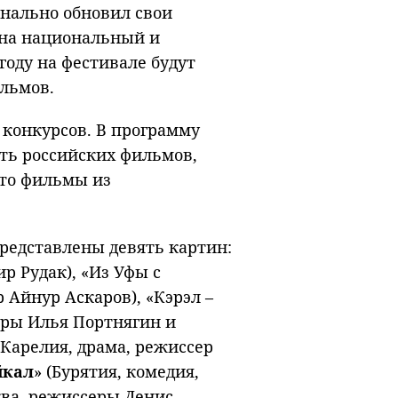
нально обновил свои
 на национальный и
году на фестивале будут
ильмов.
 конкурсов. В программу
ть российских фильмов,
Это фильмы из
редставлены девять картин:
р Рудак), «Из Уфы с
 Айнур Аскаров), «Кэрэл –
еры Илья Портнягин и
Карелия, драма, режиссер
йкал
» (Бурятия, комедия,
ква, режиссеры Денис