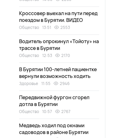
Кроссовер выехал на пути перед
поездом в Бурятии. ВИДЕО
Общество
13:51
2553
Водитель опрокинул «Тойоту» на
трассе в Бурятии
Общество
12:53
2170
В Бурятии 100-летней пациентке
вернули возможность ходить
Здоровье
11:55
2946
Передвижной фургон сгорел
дотла в Бурятии
Общество
10:57
2767
Медведь ходил под окнами
садоводов в районе Бурятии