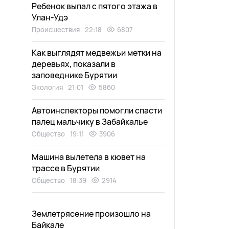
Ребенок выпал с пятого этажа в
Улан-Удэ
Происшествия
22:18
6807
Как выглядят медвежьи метки на
деревьях, показали в
заповеднике Бурятии
Экология
21:01
5860
Автоинспекторы помогли спасти
палец мальчику в Забайкалье
Общество
19:11
3906
Машина вылетела в кювет на
трассе в Бурятии
Общество
18:39
2914
Землетрясение произошло на
Байкале