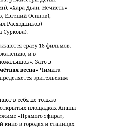
н), «Хара Дьай. Нечисть»
, Евгений Осипов),
ил Расходников)
 Суркова).
ажаются сразу 18 фильмов.
ожалению, и в
номалышок». Зато в
чётная весна»
Чимита
пределяется зрительским
ют в себя не только
а открытых площадках Анапы
режиме «Прямого эфира»,
 кино в городах и станицах