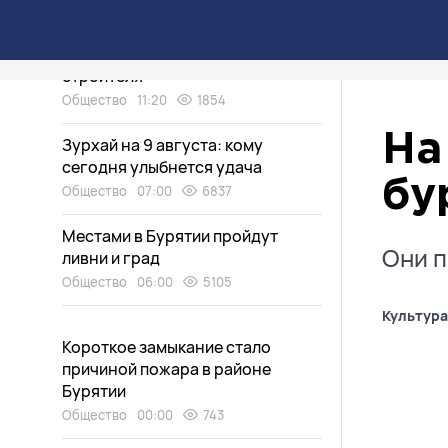
Председатель Народного
Хурала Бурятии поздравил
жителей республики с Днём
строителя
Общество
11:20
1854
На
Зурхай на 9 августа: кому
сегодня улыбнется удача
бу
Общество
07:00
6837
Местами в Бурятии пройдут
Они п
ливни и град
Общество
06:00
5105
Культура
Короткое замыкание стало
причиной пожара в районе
Бурятии
Общество
00:00
743