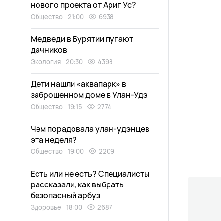
нового проекта от Ариг Ус?
Общество
21:00
6938
Медведи в Бурятии пугают
дачников
Экология
20:30
4398
Дети нашли «аквапарк» в
заброшенном доме в Улан-Удэ
Общество
19:15
2774
Чем порадовала улан-удэнцев
эта неделя?
Общество
19:00
2209
Есть или не есть? Специалисты
рассказали, как выбрать
безопасный арбуз
Здоровье
18:00
2687