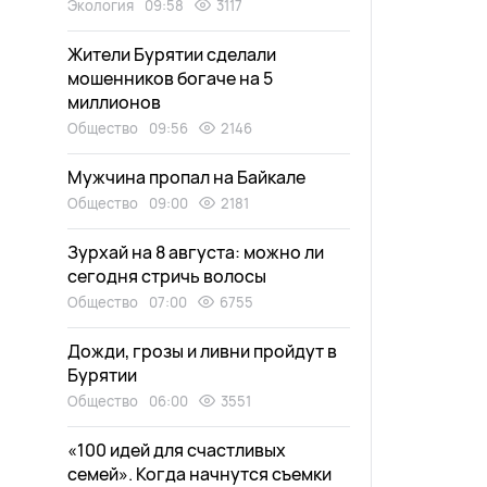
Экология
09:58
3117
Жители Бурятии сделали
мошенников богаче на 5
миллионов
Общество
09:56
2146
Мужчина пропал на Байкале
Общество
09:00
2181
Зурхай на 8 августа: можно ли
сегодня стричь волосы
Общество
07:00
6755
Дожди, грозы и ливни пройдут в
Бурятии
Общество
06:00
3551
«100 идей для счастливых
семей». Когда начнутся съемки