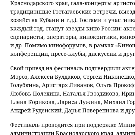
Краснодарского края, гала-концерты артисто
традиционные Гостагаевские встречи, выез
хозяйства Кубани и т.д.). Гостями и участни
каждый год, станут звезды кино России: ак
сценаристы, операторы, кинокритики, кино
и др. Помимо кинофорумов, в рамках «Кино
конференции, пресс-клубы, дискуссии и дру
Свой приезд на фестиваль подтвердили акте
Мороз, Алексей Булдаков, Сергей Никоненк
Голубкина, Аристарх Ливанов, Ольга Прокоф
Любовь Полехина, Наталья Гвоздикова, Ири
Елена Корикова, Лариса Лужина, Михаил Го
Андрей Руденский, Дарья Повереннова и дру
Фестиваль проводится при поддержке Минис
администрации Краснодарского края, адми