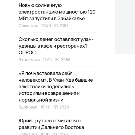
Новую солнечную
электростанцию мощностью 120
МВт запустили в Забайкалье
Общество
17:40
2157
Сколько денег оставляют улан-
удэнцы в кафе и ресторанах?
ОПРОС
Экономика
17:15
2088
«Я почувствовала себя
человеком». В Улан-Удэ бывшие
алкоголики поделились
историями возвращения к
нормальной жизни
Здоровье
16:40
2628
Юрий Трутнев отчитался о
развитии Дальнего Востока
Политика
16:10
2093