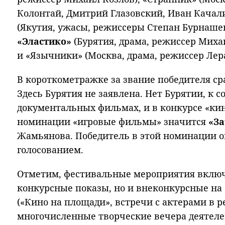
Колонтай, Дмитрий Глазовский, Иван Качали
(Якутия, ужасы, режиссеры Степан Бурнашев
«Эластико»
(Бурятия, драма, режиссер Миха
и «Язычники» (Москва, драма, режиссер Лера
В короткометражке за звание победителя ср
Здесь Бурятия не заявлена. Нет Бурятии, к с
документальных фильмах, и в конкурсе «ки
номинации «игровые фильмы» значится
«За
Жамьянова. Победитель в этой номинации о
голосованием.
Отметим, фестивальные мероприятия включа
конкурсные показы, но и внеконкурсные н
(«Кино на площади», встречи с актерами в 
многочисленные творческие вечера деятелей