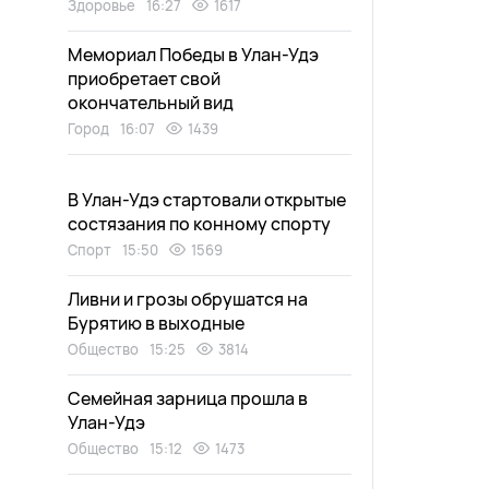
Здоровье
16:27
1617
Мемориал Победы в Улан-Удэ
приобретает свой
окончательный вид
Город
16:07
1439
В Улан-Удэ стартовали открытые
состязания по конному спорту
Спорт
15:50
1569
Ливни и грозы обрушатся на
Бурятию в выходные
Общество
15:25
3814
Семейная зарница прошла в
Улан-Удэ
Общество
15:12
1473