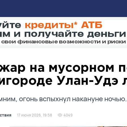
жар на мусорном п
игороде Улан-Удэ 
ним, огонь вспыхнул накануне ночью.
ствия
17 июня 2026, 19:58
4049