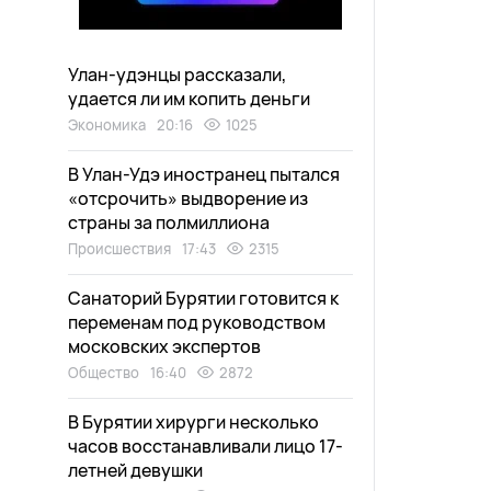
Улан-удэнцы рассказали,
удается ли им копить деньги
Экономика
20:16
1025
В Улан-Удэ иностранец пытался
«отсрочить» выдворение из
страны за полмиллиона
Происшествия
17:43
2315
Санаторий Бурятии готовится к
переменам под руководством
московских экспертов
Общество
16:40
2872
В Бурятии хирурги несколько
часов восстанавливали лицо 17-
летней девушки