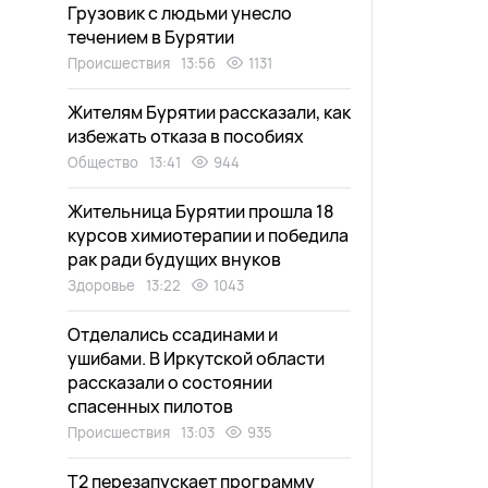
Грузовик с людьми унесло
течением в Бурятии
Происшествия
13:56
1131
Жителям Бурятии рассказали, как
избежать отказа в пособиях
Общество
13:41
944
Жительница Бурятии прошла 18
курсов химиотерапии и победила
рак ради будущих внуков
Здоровье
13:22
1043
Отделались ссадинами и
ушибами. В Иркутской области
рассказали о состоянии
спасенных пилотов
Происшествия
13:03
935
Т2 перезапускает программу