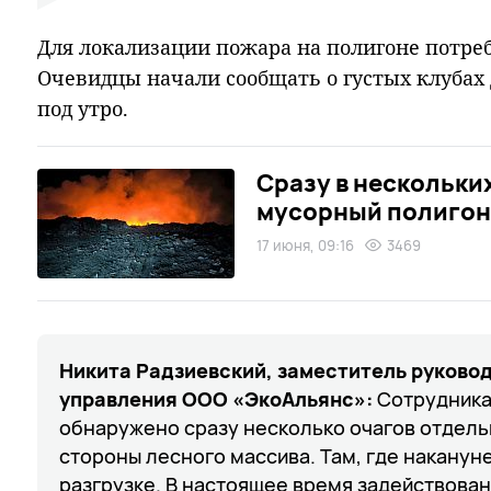
Для локализации пожара на полигоне потреб
Очевидцы начали сообщать о густых клубах
под утро.
Сразу в нескольки
мусорный полигон 
17 июня, 09:16
3469
Никита Радзиевский, заместитель руково
управления ООО «ЭкоАльянс»:
Сотрудника
обнаружено сразу несколько очагов отдель
стороны лесного массива. Там, где наканун
разгрузке. В настоящее время задействован