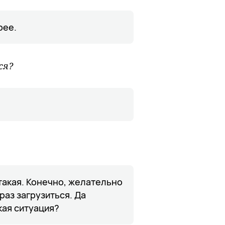
рее.
ся?
 такая. Конечно, желательно
раз загрузиться. Да
кая ситуация?