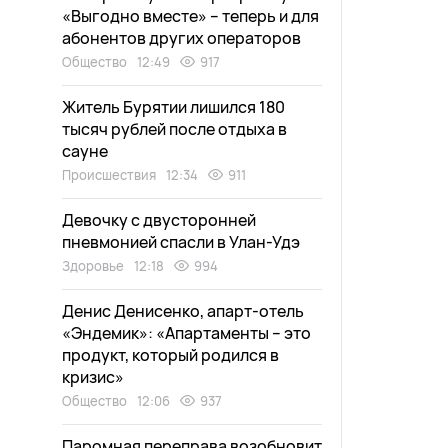
«Выгодно вместе» – теперь и для
абонентов других операторов
Общество
12:49
917
Житель Бурятии лишился 180
тысяч рублей после отдыха в
сауне
Происшествия
12:34
911
Девочку с двусторонней
пневмонией спасли в Улан-Удэ
Здоровье
12:18
994
Денис Денисенко, апарт-отель
«Эндемик»: «Апартаменты – это
продукт, который родился в
кризис»
Общество
12:06
937
Паромная переправа возобновит