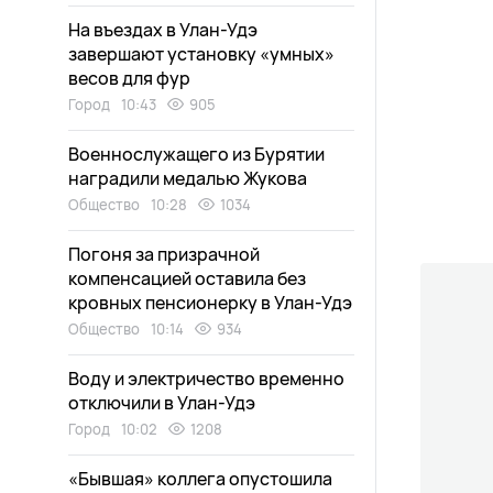
На въездах в Улан-Удэ
завершают установку «умных»
весов для фур
Город
10:43
905
Военнослужащего из Бурятии
наградили медалью Жукова
Общество
10:28
1034
Погоня за призрачной
компенсацией оставила без
кровных пенсионерку в Улан-Удэ
Общество
10:14
934
Воду и электричество временно
отключили в Улан-Удэ
Город
10:02
1208
«Бывшая» коллега опустошила