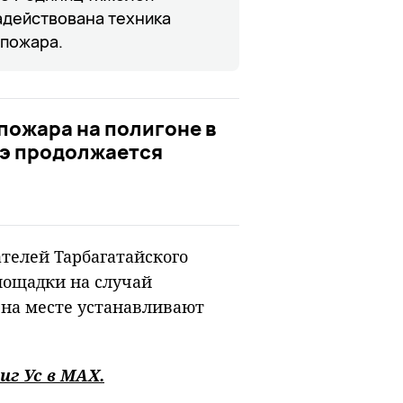
задействована техника
 пожара.
пожара на полигоне в
дэ продолжается
телей Тарбагатайского
лощадки на случай
 на месте устанавливают
иг Ус в
MAХ
.