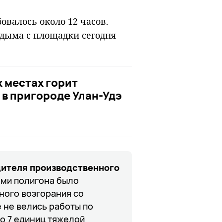
овалось около 12 часов.
 дыма с площадки сегодня
х местах горит
в пригороде Улан-Удэ
дителя производственного
ми полигона было
ного возгорания со
е не велись работы по
о 7 единиц тяжелой