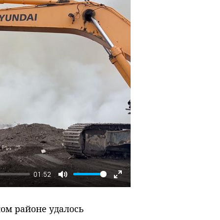
01:52
Mute
Enter
fullscreen
ом районе удалось