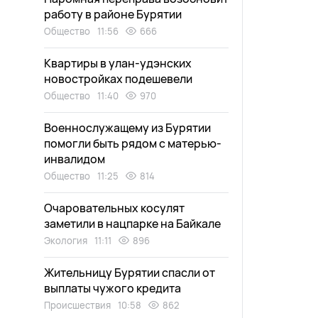
работу в районе Бурятии
Общество
11:56
666
Квартиры в улан-удэнских
новостройках подешевели
Общество
11:40
970
Военнослужащему из Бурятии
помогли быть рядом с матерью-
инвалидом
Общество
11:25
814
Очаровательных косулят
заметили в нацпарке на Байкале
Экология
11:11
896
Жительницу Бурятии спасли от
выплаты чужого кредита
Происшествия
10:58
862