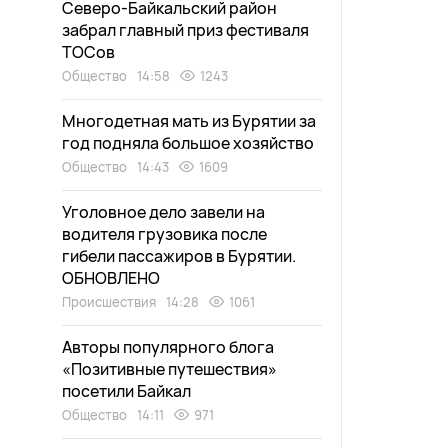
Северо-Байкальский район
забрал главный приз фестиваля
ТОСов
Общество
14:58
1243
Многодетная мать из Бурятии за
год подняла большое хозяйство
Общество
14:43
1609
Уголовное дело завели на
водителя грузовика после
гибели пассажиров в Бурятии.
ОБНОВЛЕНО
Происшествия
14:28
1061
Авторы популярного блога
«Позитивные путешествия»
посетили Байкал
Общество
14:11
971