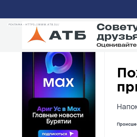
среднетяжелом состоянии
Происшествия
20:20
969
РЕКЛАМА • HTTPS://WWW.ATB.SU/
РЕКЛАМА • HTTPS://MAX.RU/ARIGUS
По
пр
Напом
Происше