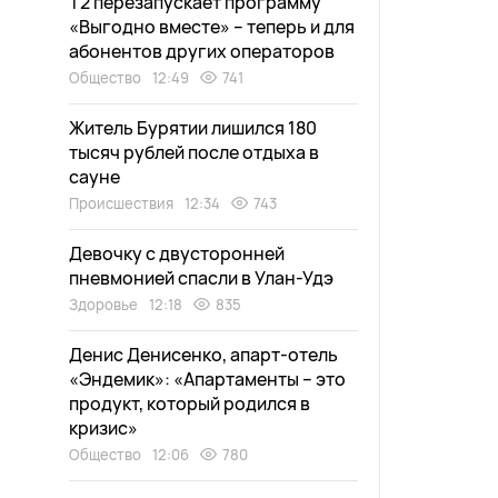
Т2 перезапускает программу
«Выгодно вместе» – теперь и для
абонентов других операторов
Общество
12:49
741
Житель Бурятии лишился 180
тысяч рублей после отдыха в
сауне
Происшествия
12:34
743
Девочку с двусторонней
пневмонией спасли в Улан-Удэ
Здоровье
12:18
835
Денис Денисенко, апарт-отель
«Эндемик»: «Апартаменты – это
продукт, который родился в
кризис»
Общество
12:06
780