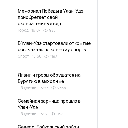
Мемориал Победы в Улан-Удэ
приобретает свой
окончательный вид
Город
16:07
987
В Улан-Удэ стартовали открытые
состязания по конному спорту
Спорт
15:50
1197
Ливни и грозы обрушатся на
Бурятию в выходные
Общество
15:25
2368
Семейная зарница прошла в
Улан-Удэ
Общество
15:12
1198
Северо-Байкальский район