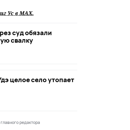
иг Ус в
MAХ
.
рез суд обязали
ную свалку
Удэ целое село утопает
 главного редактора