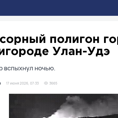
сорный полигон го
игороде Улан-Удэ
 вспыхнул ночью.
я
17 июня 2026, 07:33
3665