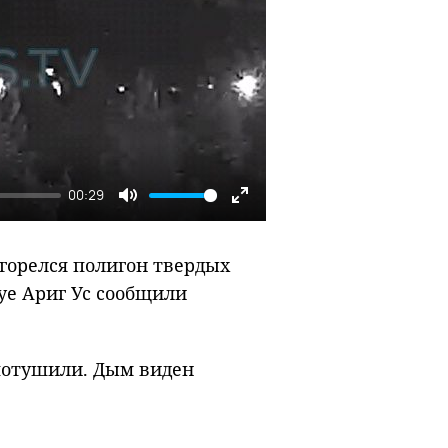
00:29
Mute
Enter
fullscreen
горелся полигон твердых
уе Ариг Ус сообщили
 потушили. Дым виден