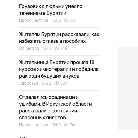
Грузовик с людьми унесло
течением в Бурятии
Происшествия
13:56
813
Жителям Бурятии рассказали, как
избежать отказа в пособиях
Общество
13:41
748
Жительница Бурятии прошла 18
курсов химиотерапии и победила
рак ради будущих внуков
Здоровье
13:22
835
Отделались ссадинами и
ушибами. В Иркутской области
рассказали о состоянии
спасенных пилотов
Происшествия
13:03
741