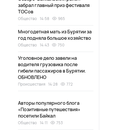
забрал главный приз фестиваля
ТОСов
Общество
14:58
965
Многодетная мать из Бурятии за
год подняла большое хозяйство
Общество
14:43
750
Уголовное дело завели на
водителя грузовика после
гибели пассажиров в Бурятии.
ОБНОВЛЕНО
Происшествия
14:28
772
Авторы популярного блога
«Позитивные путешествия»
посетили Байкал
Общество
14:11
753