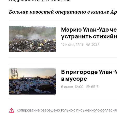
Больше новостей оперативно в канале Ар
Мэрию Улан-Удэ че
устранить стихий
16 июня, 17:19
3627
В пригороде Улан-
в мусоре
6 июня, 12:00
6513
Копирование разрешено только с письменного согласия