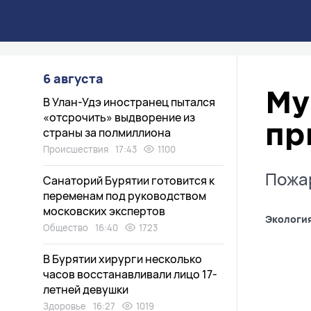
6 августа
Му
В Улан-Удэ иностранец пытался
«отсрочить» выдворение из
пр
страны за полмиллиона
Происшествия
17:43
1100
Пожар
Санаторий Бурятии готовится к
переменам под руководством
московских экспертов
Экологи
Общество
16:40
1723
В Бурятии хирурги несколько
часов восстанавливали лицо 17-
летней девушки
Здоровье
16:27
1019