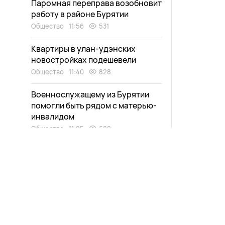
Паромная переправа возобновит
работу в районе Бурятии
Общество
11:56
531
Квартиры в улан-удэнских
новостройках подешевели
Общество
11:40
828
Военнослужащему из Бурятии
помогли быть рядом с матерью-
инвалидом
Общество
11:25
682
Очаровательных косулят
заметили в нацпарке на Байкале
Экология
11:11
771
Новости
Афиша
Жительницу Бурятии спасли от
выплаты чужого кредита
Выпуски
Зурхай
Происшествия
10:58
740