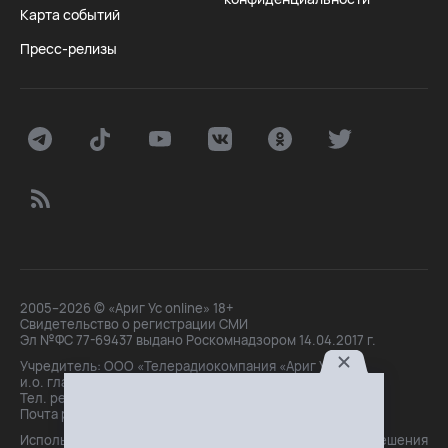
Карта событий
Пресс-релизы
2005–2026 © «Ариг Ус online» 18+
Свидетельство о регистрации СМИ
Эл №ФС 77-69437 выдано Роскомнадзором 14.04.2017 г.
Учредитель: ООО «Телерадиокомпания «Ариг Ус»,
и.о. главного редактора: Маханова О.Б.
Тел. peдakции: +7(3012)21-30-14,
Почта peдakции: editor@arigus.tv
Использование материалов только с письменного разрешения