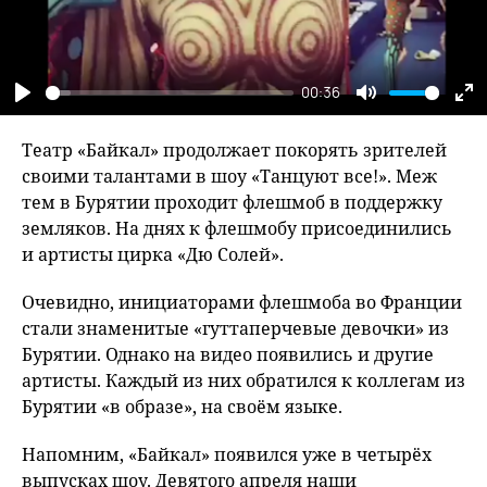
00:36
Play
Mute
En
fu
Театр «Байкал» продолжает покорять зрителей
своими талантами в шоу «Танцуют все!». Меж
тем в Бурятии проходит флешмоб в поддержку
земляков. На днях к флешмобу присоединились
и артисты цирка «Дю Солей».
Очевидно, инициаторами флешмоба во Франции
стали знаменитые «гуттаперчевые девочки» из
Бурятии. Однако на видео появились и другие
артисты. Каждый из них обратился к коллегам из
Бурятии «в образе», на своём языке.
Напомним, «Байкал» появился уже в четырёх
выпусках шоу. Девятого апреля наши