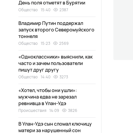
День поля отметят в Бурятии
Общество
15:40
2387
Владимир Путин поддержал
запуск второго Северомуйского
тоннеля
Общество
15:23
2569
«Одноклассники» выяснили, как
часто и зачем пользователи
пишут друг другу
Общество
14:40
3273
«Хотел, чтобы они ушли»:
мужчина едва не зарезал
ревнивца в Улан-Удэ
Происшествия
14:09
3826
В Улан-Удэ сын сломал ключицу
матери за нарушенный сон