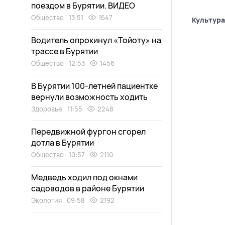
поездом в Бурятии. ВИДЕО
Общество
13:51
1647
Культура
Водитель опрокинул «Тойоту» на
трассе в Бурятии
Общество
12:53
1456
В Бурятии 100-летней пациентке
вернули возможность ходить
Здоровье
11:55
2248
Передвижной фургон сгорел
дотла в Бурятии
Общество
10:57
2110
Медведь ходил под окнами
садоводов в районе Бурятии
Экология
09:58
2192