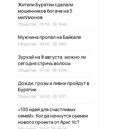
Жители Бурятии сделали
мошенников богаче на 5
миллионов
Общество
09:56
1646
Мужчина пропал на Байкале
Общество
09:00
1660
Зурхай на 8 августа: можно ли
сегодня стричь волосы
Общество
07:00
5594
Дожди, грозы и ливни пройдут в
Бурятии
Общество
06:00
3077
«100 идей для счастливых
семей». Когда начнутся съемки
нового проекта от Ариг Ус?