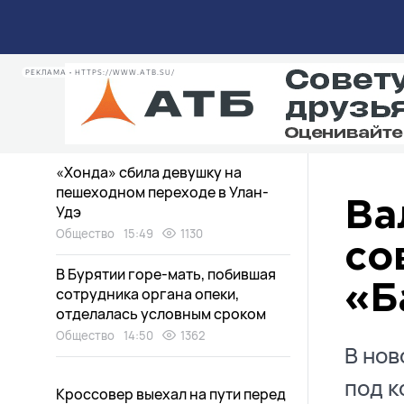
обрушатся на Бурятию
Общество
17:32
715
«Вопрос-Ответ»: пропавшие
РЕКЛАМА • HTTPS://WWW.ATB.SU/
автобусы, асфальт на остановке
и лишние овощи
Общество
16:48
1071
«Хонда» сбила девушку на
пешеходном переходе в Улан-
Ва
Удэ
Общество
15:49
1130
со
В Бурятии горе-мать, побившая
«Б
сотрудника органа опеки,
отделалась условным сроком
Общество
14:50
1362
В нов
под к
Кроссовер выехал на пути перед