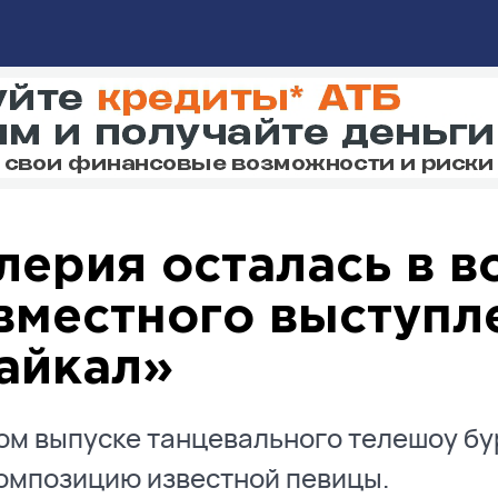
лерия осталась в в
вместного выступл
айкал»
ом выпуске танцевального телешоу бу
омпозицию известной певицы.