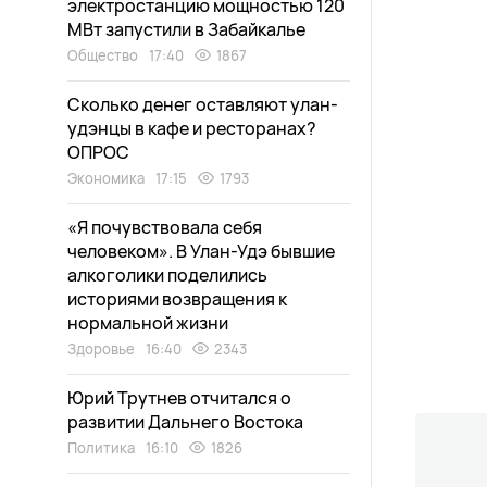
электростанцию мощностью 120
МВт запустили в Забайкалье
Общество
17:40
1867
Сколько денег оставляют улан-
удэнцы в кафе и ресторанах?
ОПРОС
Экономика
17:15
1793
«Я почувствовала себя
человеком». В Улан-Удэ бывшие
алкоголики поделились
историями возвращения к
нормальной жизни
Здоровье
16:40
2343
Юрий Трутнев отчитался о
развитии Дальнего Востока
Политика
16:10
1826