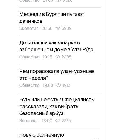
Общество
21:00
6528
Медведи в Бурятии пугают
дачников
Экология
20:30
3909
Дети нашли «аквапарк» в
заброшенном доме в Улан-Удэ
Общество
19:15
2405
Чем порадовала улан-удэнцев
эта неделя?
Общество
19:00
1913
Есть или не есть? Специалисты
рассказали, как выбрать
безопасный арбуз
Здоровье
18:00
2375
Новую солнечную