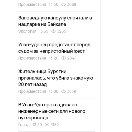
Происшествия
13:50
3068
Заповедную капсулу спрятали в
нацпарке на Байкале
Экология
13:35
3255
Улан-удэнец предстанет перед
судом за непристойный жест
Происшествия
13:20
2844
Жительница Бурятии
призналась, что убила знакомую
20 лет назад
Происшествия
13:00
3039
В Улан-Удэ прокладывают
инженерные сети для нового
путепровода
Город
12:39
3182