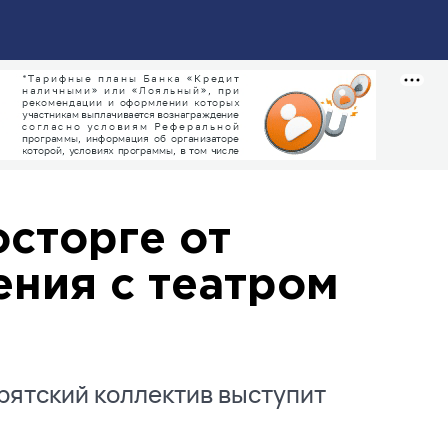
осторге от
ения с театром
рятский коллектив выступит