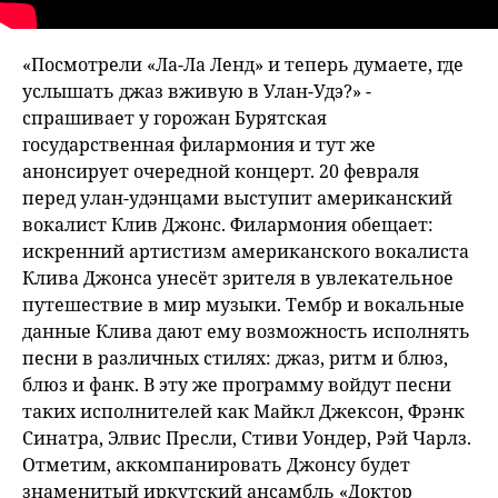
«Посмотрели «Ла-Ла Ленд» и теперь думаете, где
услышать джаз вживую в Улан-Удэ?» -
спрашивает у горожан Бурятская
государственная филармония и тут же
анонсирует очередной концерт. 20 февраля
перед улан-удэнцами выступит американский
вокалист Клив Джонс. Филармония обещает:
искренний артистизм американского вокалиста
Клива Джонса унесёт зрителя в увлекательное
путешествие в мир музыки. Тембр и вокальные
данные Клива дают ему возможность исполнять
песни в различных стилях: джаз, ритм и блюз,
блюз и фанк. В эту же программу войдут песни
таких исполнителей как Майкл Джексон, Фрэнк
Синатра, Элвис Пресли, Стиви Уондер, Рэй Чарлз.
Отметим, аккомпанировать Джонсу будет
знаменитый иркутский ансамбль «Доктор