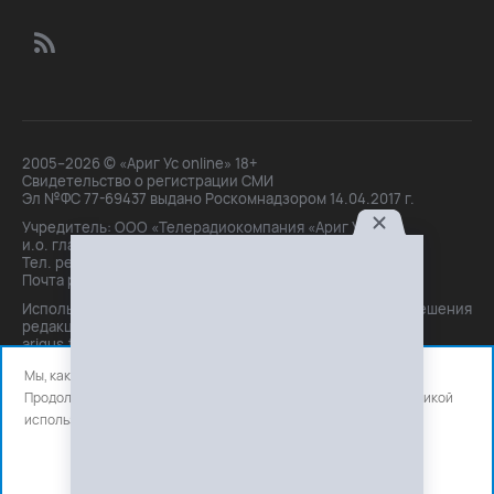
2005–2026 © «Ариг Ус online» 18+
Свидетельство о регистрации СМИ
Эл №ФС 77-69437 выдано Роскомнадзором 14.04.2017 г.
Учредитель: ООО «Телерадиокомпания «Ариг Ус»,
и.о. главного редактора: Маханова О.Б.
Тел. peдakции: +7(3012)21-30-14,
Почта peдakции: editor@arigus.tv
Использование материалов только с письменного разрешения
редакции. При цитировании прямая активная ссылка на
arigus.tv обязательна.
Мы, как и все используем файлы cookie и сервисы аналитики.
Продолжая использовать сайт, вы соглашаетесь с нашей
политикой
использования
файлов cookie и счетчиков аналитики.
OK