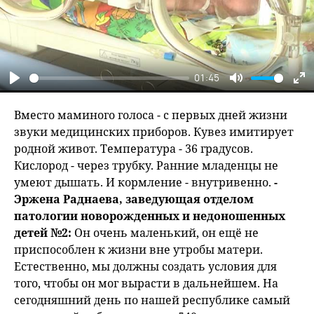
01:45
Play
Mute
En
fu
Вместо маминого голоса - с первых дней жизни
звуки медицинских приборов. Кувез имитирует
родной живот. Температура - 36 градусов.
Кислород - через трубку. Ранние младенцы не
умеют дышать. И кормление - внутривенно.
-
Эржена Раднаева, заведующая отделом
патологии новорожденных и недоношенных
детей №2:
Он очень маленький, он ещё не
приспособлен к жизни вне утробы матери.
Естественно, мы должны создать условия для
того, чтобы он мог вырасти в дальнейшем. На
сегодняшний день по нашей республике самый