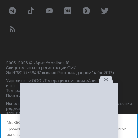
2005–2026 © «Ариг Ус online» 18+
Свидетельство о регистрации СМИ
Эл №ФС 77-69437 выдано Роскомнадзором 14.04.2017 г.
Учредитель: ООО «Телерадиокомпания «Ариг Ус»,
и.о. главного редактора: Маханова О.Б.
Тел. peдakции: +7(3012)21-30-14,
Почта peдakции: editor@arigus.tv
Использование материалов только с письменного разрешения
редакции. При цитировании прямая активная ссылка на
arigus.tv обязательна.
Мы, как и все используем файлы cookie и сервисы аналитики.
Продолжая использовать сайт, вы соглашаетесь с нашей
политикой
использования
файлов cookie и счетчиков аналитики.