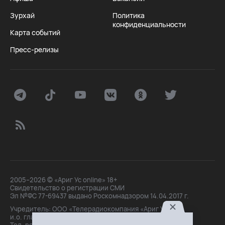
Зурхай
Политика
конфиденциальности
Карта событий
Пресс-релизы
2005–2026 © «Ариг Ус online» 18+
Свидетельство о регистрации СМИ
Эл №ФС 77-69437 выдано Роскомнадзором 14.04.2017 г.
Учредитель: ООО «Телерадиокомпания «Ариг Ус»,
и.о. главного редактора: Маханова О.Б.