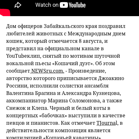
Дом офицеров Забайкальского края поздравил
любителей животных с Международным днем
кошек, который отмечается 8 августа, и
представил на официальном канале в
YouTubeклип, снятый по мотивам шуточной
вокальной пьесы «Кошачий дуэт». Об этом
сообщает
NEWSru.com.
- Произведение,
авторство которого приписывается Джоакино
Россини, исполнили солистки ансамбля
Валентина Брагина и Александра Кузнецова,
аккомпаниатор Марина Соломонова, а также
Снежок и Клепа. Черный и белый коты в
концертных «бабочках» выступили в качестве
певцов и пианистов. Как отмечает
TJourna
l, в
действительности композиция является
компиляцией «Кошачьей каватины»