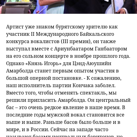
Артист уже знаком бурятскому зрителю как
участник II Международного Байкальского
конкурса вокалистов (III премия), он также
выступал вместе с Ариунбаатаром Ганбаатором
на его сольном концерте в ноябре прошлого года.
Однако «Князь Игорь» для Цэнд-Аюушийн
Амарболда станет первым опытом участия в
большой оперной постановке. - К сожалению,
наш исполнитель партии Кончака заболел.
Вместо того, чтобы отменять спектакль, мы
решили пригласить Амарболда. Он центральный
бас – это очень редкое явление в наше время. В
последние годы мужской вокал становится все
выше и выше. Раньше басов было больше и в
мире, и в России. Сейчас на западе часто
называют басами центральных баритонов, но