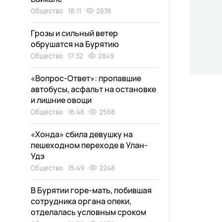
Общество
18:11
2638
Грозы и сильный ветер
обрушатся на Бурятию
Общество
17:32
2849
«Вопрос-Ответ»: пропавшие
автобусы, асфальт на остановке
и лишние овощи
Общество
16:48
2568
«Хонда» сбила девушку на
пешеходном переходе в Улан-
Удэ
Общество
15:49
2248
В Бурятии горе-мать, побившая
сотрудника органа опеки,
отделалась условным сроком