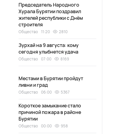
Председатель Народного
Хурала Бурятии поздравил
жителей республики с Днём
строителя
Общество
11:20
2810
Зурхай на 9 августа: кому
сегодня улыбнется удача
Общество
07:00
8169
Местами в Бурятии пройдут
ливни и град
Общество
06:00
5367
Короткое замыкание стало
причиной пожара в районе
Бурятии
Общество
00:00
958