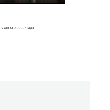
Mute
Enter
fullscreen
 главного редактора