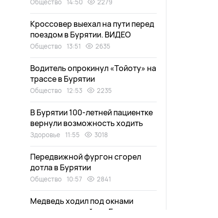
Общество
14:50
2279
Кроссовер выехал на пути перед
поездом в Бурятии. ВИДЕО
Общество
13:51
2635
Водитель опрокинул «Тойоту» на
трассе в Бурятии
Общество
12:53
2235
В Бурятии 100-летней пациентке
вернули возможность ходить
Здоровье
11:55
3018
Передвижной фургон сгорел
дотла в Бурятии
Общество
10:57
2841
Медведь ходил под окнами
садоводов в районе Бурятии