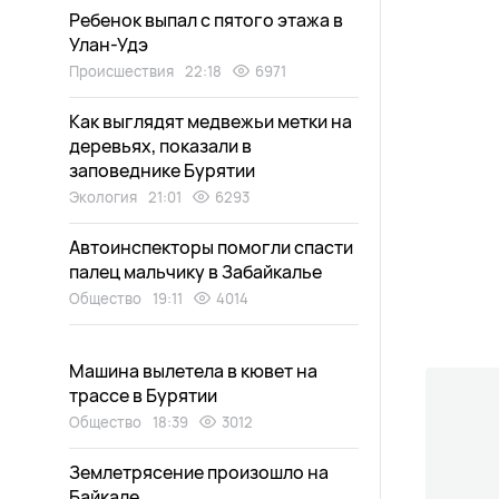
Ребенок выпал с пятого этажа в
Улан-Удэ
Происшествия
22:18
6971
Как выглядят медвежьи метки на
деревьях, показали в
заповеднике Бурятии
Экология
21:01
6293
Автоинспекторы помогли спасти
палец мальчику в Забайкалье
Общество
19:11
4014
Машина вылетела в кювет на
трассе в Бурятии
Общество
18:39
3012
Землетрясение произошло на
Байкале