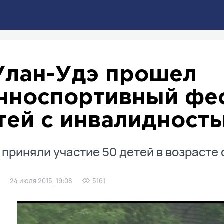
Улан-Удэ прошел
нноспортивный фес
тей с инвалидност
 приняли участие 50 детей в возрасте о
24 июля 2015, 19:08
5161