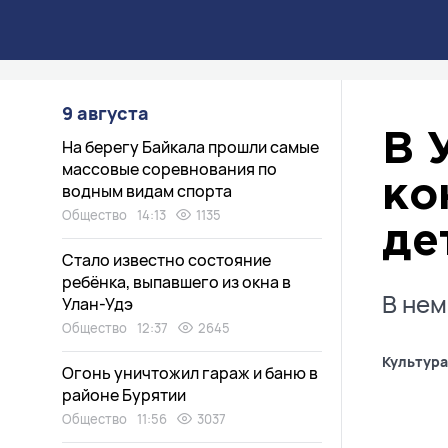
9 августа
В 
На берегу Байкала прошли самые
массовые соревнования по
ко
водным видам спорта
Общество
14:13
1135
де
Стало известно состояние
ребёнка, выпавшего из окна в
В нем
Улан-Удэ
Общество
12:37
2645
Культура
Огонь уничтожил гараж и баню в
районе Бурятии
Общество
11:56
3037