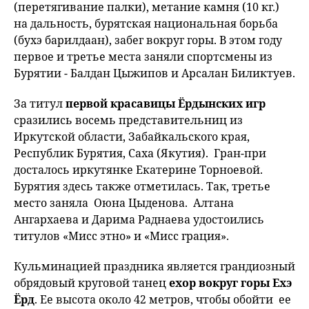
(перетягивание палки), метание камня (10 кг.)
на дальность, бурятская национальная борьба
(бухэ барилдаан), забег вокруг горы. В этом году
первое и третье места заняли спортсмены из
Бурятии - Балдан Цыжипов и Арсалан Биликтуев.
За титул
первой красавицы Ёрдынских игр
сразились восемь представительниц из
Иркутской области, Забайкальского края,
Республик Бурятия, Саха (Якутия). Гран-при
досталось иркутянке Екатерине Торноевой.
Бурятия здесь также отметилась. Так, третье
место заняла Оюна Цыденова. Алтана
Ангархаева и Дарима Раднаева удостоились
титулов «Мисс этно» и «Мисс грация».
Кульминацией праздника является грандиозный
обрядовый круговой танец
ехор вокруг горы Ехэ
Ёрд
. Ее высота около 42 метров, чтобы обойти ее