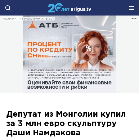
РЕКЛАМА • HTTPS://WWW.ATB.SU/
Депутат из Монголии купил
за 3 млн евро скульптуру
Даши Намдакова