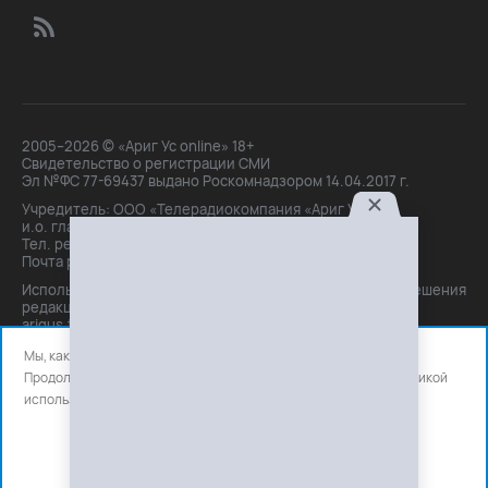
2005–2026 © «Ариг Ус online» 18+
Свидетельство о регистрации СМИ
Эл №ФС 77-69437 выдано Роскомнадзором 14.04.2017 г.
Учредитель: ООО «Телерадиокомпания «Ариг Ус»,
и.о. главного редактора: Маханова О.Б.
Тел. peдakции: +7(3012)21-30-14,
Почта peдakции: editor@arigus.tv
Использование материалов только с письменного разрешения
редакции. При цитировании прямая активная ссылка на
arigus.tv обязательна.
Мы, как и все используем файлы cookie и сервисы аналитики.
Продолжая использовать сайт, вы соглашаетесь с нашей
политикой
использования
файлов cookie и счетчиков аналитики.
OK