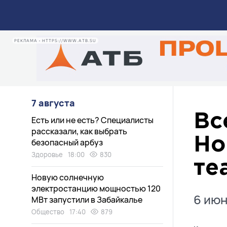
РЕКЛАМА • HTTPS://WWW.ATB.SU
7 августа
Вс
Есть или не есть? Специалисты
рассказали, как выбрать
Но
безопасный арбуз
Здоровье
18:00
830
те
Новую солнечную
электростанцию мощностью 120
6 июн
МВт запустили в Забайкалье
Общество
17:40
879