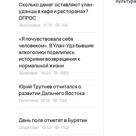
Культура
Сколько денег оставляют улан-
удэнцы в кафе и ресторанах?
ОПРОС
Экономика
17:15
914
«Я почувствовала себя
человеком». В Улан-Удэ бывшие
алкоголики поделились
историями возвращения к
нормальной жизни
Здоровье
16:40
1569
Юрий Трутнев отчитался о
развитии Дальнего Востока
Политика
16:10
1140
День поля отметят в Бурятии
Общество
15:40
1742