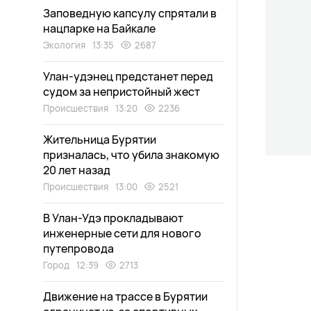
Заповедную капсулу спрятали в
нацпарке на Байкале
Экология
13:35
2687
Улан-удэнец предстанет перед
судом за непристойный жест
Происшествия
13:20
2236
Жительница Бурятии
призналась, что убила знакомую
20 лет назад
Происшествия
13:00
2521
В Улан-Удэ прокладывают
инженерные сети для нового
путепровода
Город
12:39
2713
Движение на трассе в Бурятии