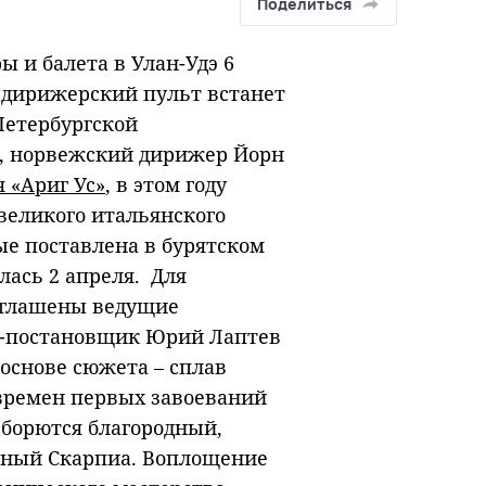
Поделиться
ы и балета в Улан-Удэ 6
а дирижерский пульт встанет
Петербургской
а, норвежский дирижер Йорн
 «Ариг Ус»
, в этом году
 великого итальянского
е поставлена в бурятском
лась 2 апреля. Для
иглашены ведущие
р-постановщик Юрий Лаптев
основе сюжета – сплав
времен первых завоеваний
 борются благородный,
рный Скарпиа. Воплощение