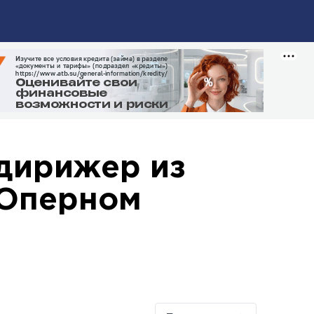
дирижер из
 Оперном