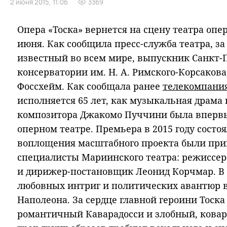
2 июня 2015, 11:06
3369
Опера «Тоска» вернется на сцену театра опер
июня. Как сообщила пресс-служба театра, з
известный во всем мире, выпускник Санкт-
консерватории им. Н. А. Римского-Корсаков
Фоссхейм. Как сообщала ранее
телекомпания
исполняется 65 лет, как музыкальная драма
композитора Джакомо Пуччини была впервы
оперном театре. Премьера в 2015 году состоя
воплощения масштабного проекта были пр
специалисты Мариинского театра: режиссе
и дирижер-постановщик Леонид Корчмар. В 
любовных интриг и политических авантюр 
Наполеона. За сердце главной героини Тоска
романтичный Каварадосси и злобный, кова