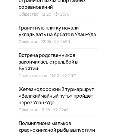
ограничат из-за спортивных
соревнований
Общество
12:20
2370
Гранитную плитку начали
укладывать на Арбате в Улан-Удэ
Общество
12:05
2490
Встреча родственников
закончилась стрельбой в
Бурятии
Происшествия
11:50
2071
Железнодорожный турмаршрут
«Великий чайный путь» пройдет
через Улан-Удэ
Общество
11:35
2245
Полмиллиона мальков
краснокнижной рыбы выпустили