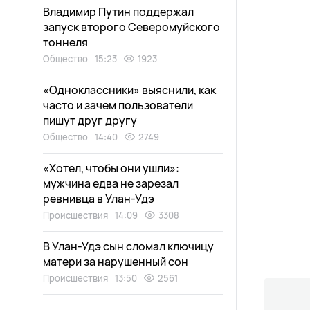
Владимир Путин поддержал
запуск второго Северомуйского
тоннеля
Общество
15:23
1923
«Одноклассники» выяснили, как
часто и зачем пользователи
пишут друг другу
Общество
14:40
2749
«Хотел, чтобы они ушли»:
мужчина едва не зарезал
ревнивца в Улан-Удэ
Происшествия
14:09
3308
В Улан-Удэ сын сломал ключицу
матери за нарушенный сон
Происшествия
13:50
2561