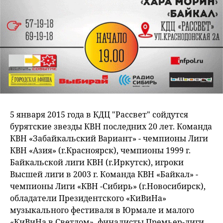
5 января 2015 года в КДЦ "Рассвет" сойдутся
бурятские звезды КВН последних 20 лет. Команда
КВН «Забайкальский Вариант» - чемпионы Лиги
КВН «Азия» (г.Красноярск), чемпионы 1999 г.
Байкальской лиги КВН (г.Иркутск), игроки
Высшей лиги в 2003 г. Команда КВН «Байкал» -
чемпионы Лиги «КВН -Сибирь» (г.Новосибирск),
обладатели Президентского «КиВиНа»
музыкального фестиваля в Юрмале и малого
«КиВиНа в Светлом», финалисты Премьер-лиги