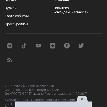
Зурхай
Политика
конфиденциальности
Карта событий
Пресс-релизы
2005–2026 © «Ариг Ус online» 18+
Свидетельство о регистрации СМИ
Эл №ФС 77-69437 выдано Роскомнадзором 14.04.2017 г.
Учредитель: ООО «Телерадиокомпания «Ариг Ус»,
и.о. главного редактора: Маханова О.Б.