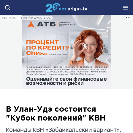
РЕКЛАМА • HTTPS://WWW.ATB.SU/
В Улан-Удэ состоится
"Кубок поколений" КВН
Команды КВН «Забайкальский вариант»,