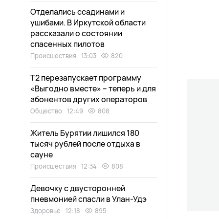
Отделались ссадинами и
ушибами. В Иркутской области
рассказали о состоянии
спасенных пилотов
Происшествия
13:03
820
Т2 перезапускает программу
«Выгодно вместе» – теперь и для
абонентов других операторов
Общество
12:49
808
Житель Бурятии лишился 180
тысяч рублей после отдыха в
сауне
Происшествия
12:34
808
Девочку с двусторонней
пневмонией спасли в Улан-Удэ
Здоровье
12:18
895