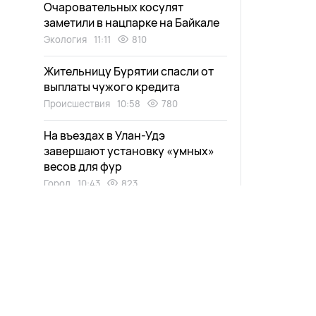
Очаровательных косулят
заметили в нацпарке на Байкале
Экология
11:11
810
Жительницу Бурятии спасли от
выплаты чужого кредита
Происшествия
10:58
780
На въездах в Улан-Удэ
завершают установку «умных»
весов для фур
Город
10:43
823
Военнослужащего из Бурятии
наградили медалью Жукова
Общество
10:28
957
Погоня за призрачной
компенсацией оставила без
кровных пенсионерку в Улан-Удэ