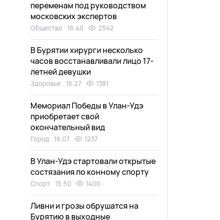
переменам под руководством
московских экспертов
Общество
16:40
2542
В Бурятии хирурги несколько
часов восстанавливали лицо 17-
летней девушки
Здоровье
16:27
1381
Мемориал Победы в Улан-Удэ
приобретает свой
окончательный вид
Город
16:07
1237
В Улан-Удэ стартовали открытые
состязания по конному спорту
Спорт
15:50
1400
Ливни и грозы обрушатся на
Бурятию в выходные