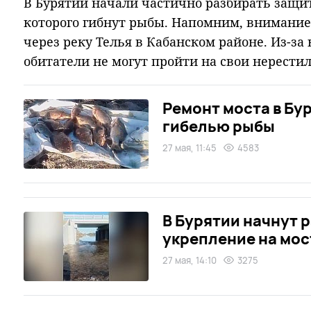
В Бурятии начали частично разбирать защит
которого гибнут рыбы. Напомним, внимание
через реку Телья в Кабанском районе. Из-з
обитатели не могут пройти на свои нерести
Ремонт моста в Бу
гибелью рыбы
27 мая, 11:45
4583
В Бурятии начнут 
укрепление на мост
27 мая, 14:10
3275