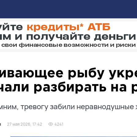
ивающее рыбу укр
чали разбирать на 
ним, тревогу забили неравнодушные 
я
27 мая 2026, 17:42
4241