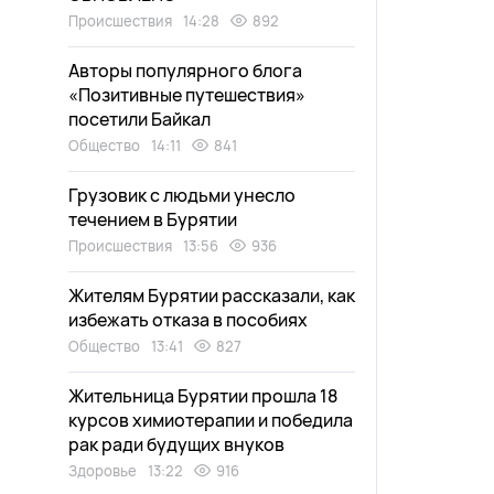
Происшествия
14:28
892
Авторы популярного блога
«Позитивные путешествия»
посетили Байкал
Общество
14:11
841
Грузовик с людьми унесло
течением в Бурятии
Происшествия
13:56
936
Жителям Бурятии рассказали, как
избежать отказа в пособиях
Общество
13:41
827
Жительница Бурятии прошла 18
курсов химиотерапии и победила
рак ради будущих внуков
Здоровье
13:22
916