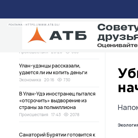
Почему важно кормить ребенка
грудью?
Здоровье
21:02
318
РЕКЛАМА • HTTPS://WWW.ATB.SU/
Выжившие в Иркутской области
пилоты находятся в
среднетяжелом состоянии
Происшествия
20:20
563
Улан-удэнцы рассказали,
Уб
удается ли им копить деньги
Экономика
20:16
730
на
В Улан-Удэ иностранец пытался
«отсрочить» выдворение из
Напом
страны за полмиллиона
Происшествия
17:43
2078
Экологи
Санаторий Бурятии готовится к