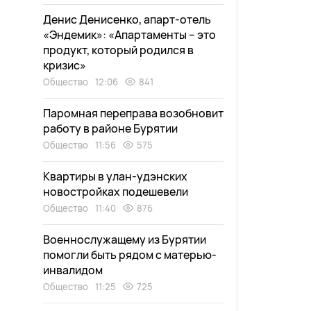
Денис Денисенко, апарт-отель
«Эндемик»: «Апартаменты – это
продукт, который родился в
кризис»
Общество
12:06
841
Паромная переправа возобновит
работу в районе Бурятии
Общество
11:56
575
Квартиры в улан-удэнских
новостройках подешевели
Общество
11:40
876
Военнослужащему из Бурятии
помогли быть рядом с матерью-
инвалидом
Общество
11:25
725