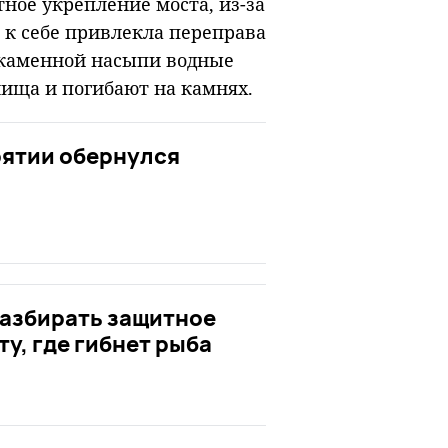
ное укрепление моста, из-за
 к себе привлекла переправа
а каменной насыпи водные
лища и погибают на камнях.
рятии обернулся
разбирать защитное
у, где гибнет рыба