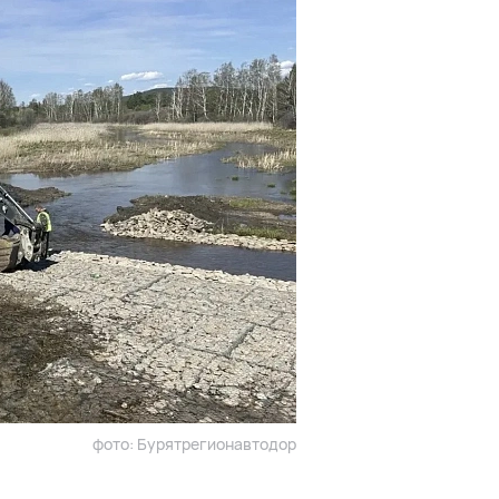
фото: Бурятрегионавтодор