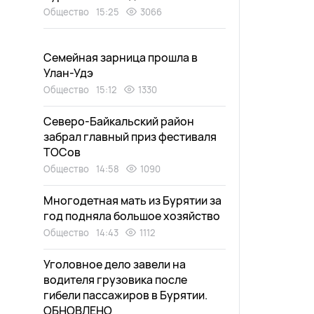
Общество
15:25
3066
Семейная зарница прошла в
Улан-Удэ
Общество
15:12
1330
Северо-Байкальский район
забрал главный приз фестиваля
ТОСов
Общество
14:58
1090
Многодетная мать из Бурятии за
год подняла большое хозяйство
Общество
14:43
1112
Уголовное дело завели на
водителя грузовика после
гибели пассажиров в Бурятии.
ОБНОВЛЕНО