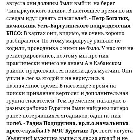
августа они должны были выйти на берег
Чивыркуйского залива. В настоящее время по их
следам идут девять спасателей.
- Петр Богатых,
начальник Усть-Баргузинского подразделения
БПСО:
В картах они, видимо, не очень хорошо
разбираются. По этому маршруту раньше не
ходили, проводника с ними не было. У нас они не
регистрировались, поэтому мы про них
практически ничего не знаем.А в Кабанском
районе продолжаются поиски двух мужчин. Они
ушли в лес за ягодой и не вернулись в
назначенное время. В настоящее время на
поиски привлечен вертолет и дополнительная
группа спасателей. Тем временем, накануне в
разных районах Бурятии были найдены пятеро
ранее потерявшихся ягодников, один из них
погиб.
- Радна Подпругина, вр.и.о.начальника
пресс-службы ГУ МЧС Бурятии:
Третьего августа
30-летний мужчина вышел в лес за ягодой и не