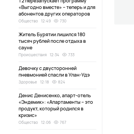
Т2 перезапускает программу
«Выгодно вместе» – теперь и для
абонентов других операторов
Общество
12:49
730
Житель Бурятии лишился 180
тысяч рублей после отдыха в
сауне
Происшествия
12:34
733
Девочку с двусторонней
пневмонией спасли в Улан-Удэ
Здоровье
12:18
824
Денис Денисенко, апарт-отель
«Эндемик»: «Апартаменты – это
продукт, который родился в
кризис»
Общество
12:06
767