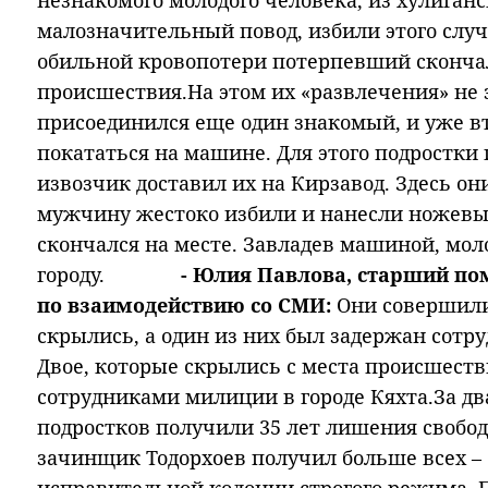
незнакомого молодого человека, из хулиган
малозначительный повод, избили этого случ
обильной кровопотери потерпевший скончал
происшествия.На этом их «развлечения» не 
присоединился еще один знакомый, и уже 
покататься на машине. Для этого подростки
извозчик доставил их на Кирзавод. Здесь он
мужчину жестоко избили и нанесли ножевые
скончался на месте. Завладев машиной, мол
городу.
- Юлия Павлова, старший п
по взаимодействию со СМИ:
Они совершили
скрылись, а один из них был задержан сотр
Двое, которые скрылись с места происшест
сотрудниками милиции в городе Кяхта.За дв
подростков получили 35 лет лишения свобо
зачинщик Тодорхоев получил больше всех – 