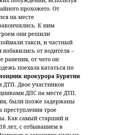
ских побуждений, используя
айного прохожего. От
ся на месте
закончились. К ним
втроем они решили
 поймали такси, и частный
и избавились от водителя –
 ранения, от чего он
одежь поехала кататься по
омощник прокурора Бурятии
 ДТП. Двое участников
удниками ДПС на месте ДТП.
вия, были позже задержаны
а преступления трое
ды. Как самый старший и
18 лет, с отбыванием в