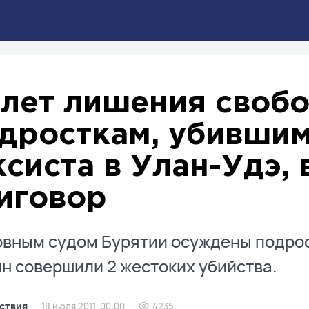
 лет лишения свобо
дросткам, убившим
ксиста в Улан-Удэ,
иговор
вным судом Бурятии осуждены подрост
н совершили 2 жестоких убийства.
ствия
18 июля 2011, 00:00
4235