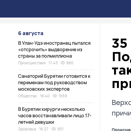
6 августа
35
В Улан-Удэ иностранец пытался
«отсрочить» выдворение из
По
страны за полмиллиона
Происшествия
17:43
880
та
Санаторий Бурятии готовится к
пр
переменам под руководством
московских экспертов
Общество
16:40
1559
Верхо
В Бурятии хирурги несколько
причи
часов восстанавливали лицо 17-
летней девушки
Здоровье
16:27
951
Происше