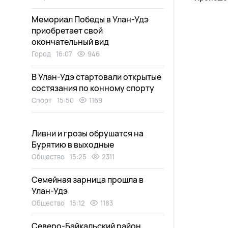
Мемориал Победы в Улан-Удэ
приобретает свой
окончательный вид
Город
16:07
946
В Улан-Удэ стартовали открытые
состязания по конному спорту
Спорт
15:50
1169
Ливни и грозы обрушатся на
Бурятию в выходные
Общество
15:25
2311
Семейная зарница прошла в
Улан-Удэ
Общество
15:12
1183
Северо-Байкальский район