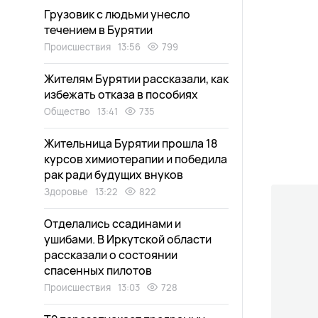
Грузовик с людьми унесло
течением в Бурятии
Происшествия
13:56
799
Жителям Бурятии рассказали, как
избежать отказа в пособиях
Общество
13:41
735
Жительница Бурятии прошла 18
курсов химиотерапии и победила
рак ради будущих внуков
Здоровье
13:22
822
Отделались ссадинами и
ушибами. В Иркутской области
рассказали о состоянии
спасенных пилотов
Происшествия
13:03
728