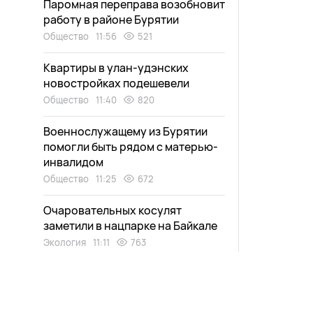
Паромная переправа возобновит
работу в районе Бурятии
Общество
11:56
521
Квартиры в улан-удэнских
новостройках подешевели
Общество
11:40
820
Военнослужащему из Бурятии
помогли быть рядом с матерью-
инвалидом
Общество
11:25
672
Очаровательных косулят
заметили в нацпарке на Байкале
Экология
11:11
763
Жительницу Бурятии спасли от
выплаты чужого кредита
Происшествия
10:58
732