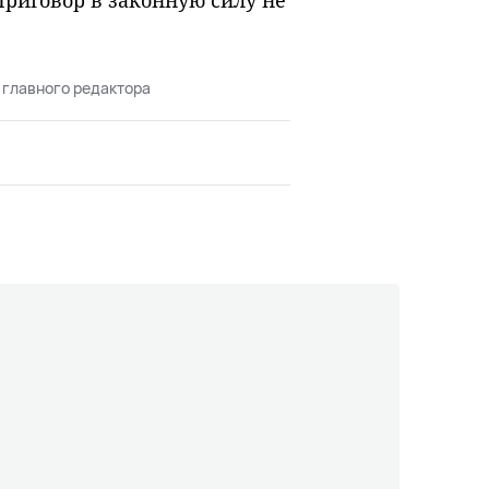
риговор в законную силу не
 главного редактора