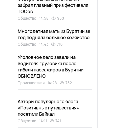
забрал главный приз фестиваля
ТОСов
Общество
14:58
950
Многодетная мать из Бурятии за
год подняла большое хозяйство
Общество
14:43
710
Уголовное дело завели на
водителя грузовика после
гибели пассажиров в Бурятии.
ОБНОВЛЕНО
Происшествия
14:28
752
Авторы популярного блога
«Позитивные путешествия»
посетили Байкал
Общество
14:11
741