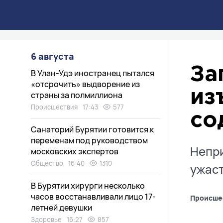
6 августа
За
В Улан-Удэ иностранец пытался
«отсрочить» выдворение из
из
страны за полмиллиона
Происшествия
17:43
577
со
Санаторий Бурятии готовится к
переменам под руководством
Непри
московских экспертов
Общество
16:40
1310
ужас
В Бурятии хирурги несколько
часов восстанавливали лицо 17-
Происше
летней девушки
Здоровье
16:27
857