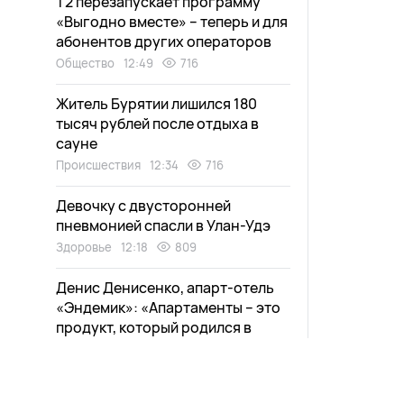
Т2 перезапускает программу
«Выгодно вместе» – теперь и для
абонентов других операторов
Общество
12:49
716
Житель Бурятии лишился 180
тысяч рублей после отдыха в
сауне
Происшествия
12:34
716
Девочку с двусторонней
пневмонией спасли в Улан-Удэ
Здоровье
12:18
809
Денис Денисенко, апарт-отель
«Эндемик»: «Апартаменты – это
продукт, который родился в
кризис»
Общество
12:06
757