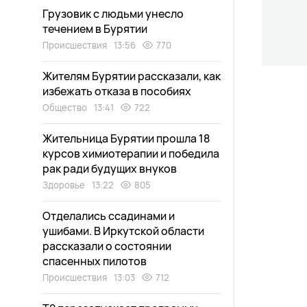
Грузовик с людьми унесло
течением в Бурятии
Происшествия
13:56
770
Жителям Бурятии рассказали, как
избежать отказа в пособиях
Общество
13:41
722
Жительница Бурятии прошла 18
курсов химиотерапии и победила
рак ради будущих внуков
Здоровье
13:22
805
Отделались ссадинами и
ушибами. В Иркутской области
рассказали о состоянии
спасенных пилотов
Происшествия
13:03
712