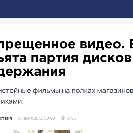
прещенное видео. 
ъята партия дисков
держания
стойные фильмы на полках магазинов
тиками.
ствия
16 июня 2010, 00:00
3556