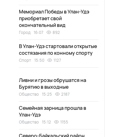
Мемориал Победы в Улан-Удэ
приобретает свой
окончательный вид
Город
16:07
892
В Улан-Удэ стартовали открытые
состязания по конному спорту
Спорт
15:50
1127
Ливни и грозы обрушатся на
Бурятию в выходные
Общество
15:25
2187
Семейная зарница прошла в
Улан-Удэ
Общество
15:12
1155
Северо-Байкальский район