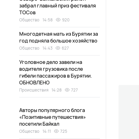
забрал главный приз фестиваля
ТОСов
Общество
14:58
920
Многодетная мать из Бурятии за
год подняла большое хозяйство
Общество
14:43
627
Уголовное дело завели на
водителя грузовика после
гибели пассажиров в Бурятии.
ОБНОВЛЕНО
Происшествия
14:28
727
Авторы популярного блога
«Позитивные путешествия»
посетили Байкал
Общество
14:11
725