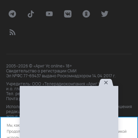
2005–2026 © «Ариг Ус online» 18+
Свидетельство о регистрации СМИ
Эл №ФС 77-69437 выдано Роскомнадзором 14.04.2017 г.
Учредитель: ООО «Телерадиокомпания «Ариг Ус»,
и.о. главного редактора: Маханова О.Б.
Тел. peдakции: +7(3012)21-30-14,
Почта peдakции: editor@arigus.tv
Использование материалов только с письменного разрешения
редакции. При цитировании прямая активная ссылка на
arigus.tv обязательна.
Мы, как и все используем файлы cookie и сервисы аналитики.
Продолжая использовать сайт, вы соглашаетесь с нашей
политикой
использования
файлов cookie и счетчиков аналитики.