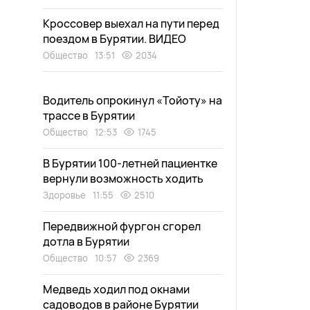
Кроссовер выехал на пути перед
поездом в Бурятии. ВИДЕО
Общество
13:51
2034
Водитель опрокинул «Тойоту» на
трассе в Бурятии
Общество
12:53
1745
В Бурятии 100-летней пациентке
вернули возможность ходить
Здоровье
11:55
2510
Передвижной фургон сгорел
дотла в Бурятии
Общество
10:57
2369
Медведь ходил под окнами
садоводов в районе Бурятии