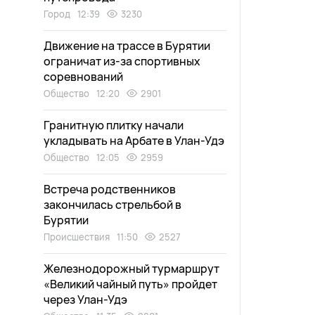
Город
12:39
3230
Движение на трассе в Бурятии
ограничат из-за спортивных
соревнований
Общество
12:20
2901
Гранитную плитку начали
укладывать на Арбате в Улан-Удэ
Общество
12:05
2959
Встреча родственников
закончилась стрельбой в
Бурятии
Происшествия
11:50
2527
Железнодорожный турмаршрут
«Великий чайный путь» пройдет
через Улан-Удэ