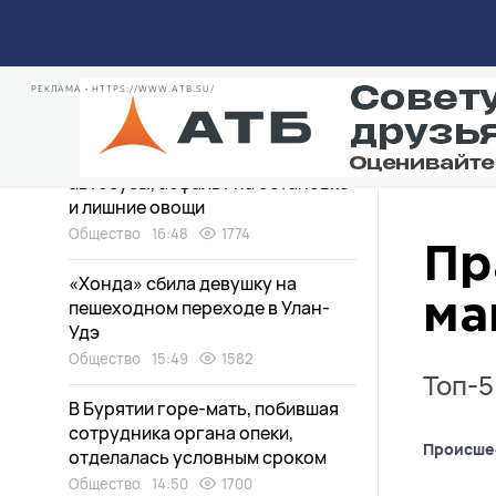
Грозы и сильный ветер
обрушатся на Бурятию
РЕКЛАМА • HTTPS://WWW.ATB.SU/
Общество
17:32
1881
«Вопрос-Ответ»: пропавшие
автобусы, асфальт на остановке
и лишние овощи
Общество
16:48
1774
Пр
«Хонда» сбила девушку на
пешеходном переходе в Улан-
ма
Удэ
Общество
15:49
1582
Топ-5
В Бурятии горе-мать, побившая
сотрудника органа опеки,
Происше
отделалась условным сроком
Общество
14:50
1700