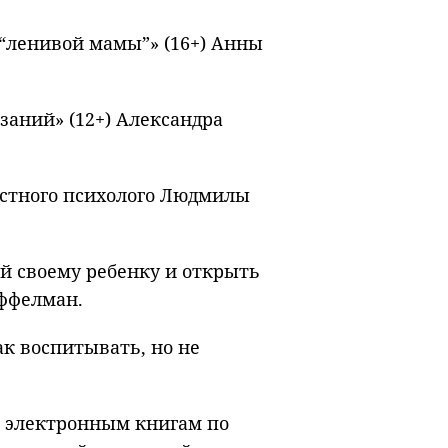
 “ленивой мамы”» (16+) Анны
азаний» (12+) Александра
вестного психолого Людмилы
ой своему ребенку и открыть
иффелман.
к воспитывать, но не
 электронным книгам по