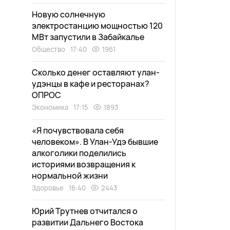
Новую солнечную
электростанцию мощностью 120
МВт запустили в Забайкалье
Общество
17:40
1961
Сколько денег оставляют улан-
удэнцы в кафе и ресторанах?
ОПРОС
Экономика
17:15
1893
«Я почувствовала себя
человеком». В Улан-Удэ бывшие
алкоголики поделились
историями возвращения к
нормальной жизни
Здоровье
16:40
2443
Юрий Трутнев отчитался о
развитии Дальнего Востока