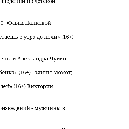
изведений по детской
(0+)Ольги Панковой
отаешь с утра до ночи» (16+)
 Елены и Александра Чуйко;
ебенка» (16+) Галины Момот;
лей» (16+) Виктории
оизведений - мужчины в