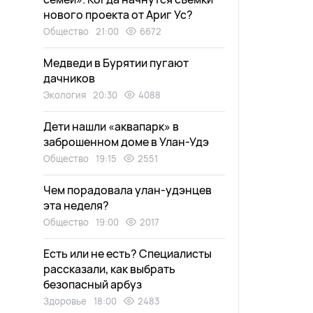
нового проекта от Ариг Ус?
Общество
21:00
6672
Медведи в Бурятии пугают
дачников
Экология
20:30
4088
Дети нашли «аквапарк» в
заброшенном доме в Улан-Удэ
Общество
19:15
2551
Чем порадовала улан-удэнцев
эта неделя?
Общество
19:00
2017
Есть или не есть? Специалисты
рассказали, как выбрать
безопасный арбуз
Здоровье
18:00
2483