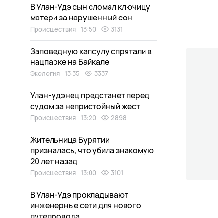
В Улан-Удэ сын сломал ключицу
матери за нарушенный сон
Происшествия
13:50
3131
Заповедную капсулу спрятали в
нацпарке на Байкале
Экология
13:35
3337
Улан-удэнец предстанет перед
судом за непристойный жест
Происшествия
13:20
2898
Жительница Бурятии
призналась, что убила знакомую
20 лет назад
Происшествия
13:00
3101
В Улан-Удэ прокладывают
инженерные сети для нового
путепровода