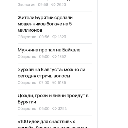
Экология
09:58
2620
Жители Бурятии сделали
мошенников богаче на 5
миллионов
Общество
09:56
1823
Мужчина пропал на Байкале
Общество
09:00
1852
Зурхай на 8 августа: можно ли
сегодня стричь волосы
Общество
07:00
6186
Дожди, грозы и ливни пройдут в
Бурятии
Общество
06:00
3254
«100 идей для счастливых
семей». Когда начнутся съемки