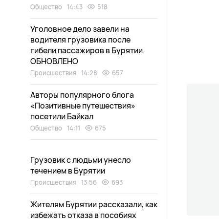
Общество
14:43
518
Уголовное дело завели на
водителя грузовика после
гибели пассажиров в Бурятии.
ОБНОВЛЕНО
Происшествия
14:28
657
Авторы популярного блога
«Позитивные путешествия»
посетили Байкал
Общество
14:11
675
Грузовик с людьми унесло
течением в Бурятии
Происшествия
13:56
693
Жителям Бурятии рассказали, как
избежать отказа в пособиях