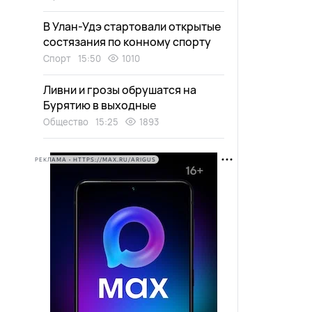
В Улан-Удэ стартовали открытые
состязания по конному спорту
Спорт
15:50
1010
Ливни и грозы обрушатся на
Бурятию в выходные
Общество
15:25
1893
РЕКЛАМА • HTTPS://MAX.RU/ARIGUS