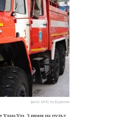
фото: МЧС по Бурятии
 Улан-Удэ. 3 июня на пульт