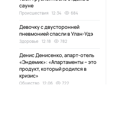
сауне
Происшествия
12:34
684
Девочку с двусторонней
пневмонией спасли в Улан-Удэ
Здоровье
12:18
782
Денис Денисенко, апарт-отель
«Эндемик»: «Апартаменты – это
продукт, который родился в
кризис»
Общество
12:06
722
Паромная переправа возобновит
работу в районе Бурятии
Общество
11:56
483
Новости
Афиша
Квартиры в улан-удэнских
новостройках подешевели
Выпуски
Зурхай