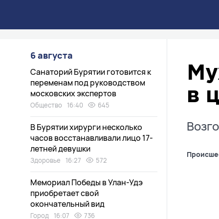
6 августа
Му
Санаторий Бурятии готовится к
переменам под руководством
в 
московских экспертов
Общество
16:40
645
Возго
В Бурятии хирурги несколько
часов восстанавливали лицо 17-
летней девушки
Происше
Здоровье
16:27
572
Мемориал Победы в Улан-Удэ
приобретает свой
окончательный вид
Город
16:07
736