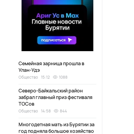
Семейная зарница прошла в
Улан-Удэ
Общество
15:12
1088
Северо-Байкальский район
забрал главный приз фестиваля
ТОСов
Общество
14:58
844
Многодетная мать из Бурятии за
год подняла большое хозяйство