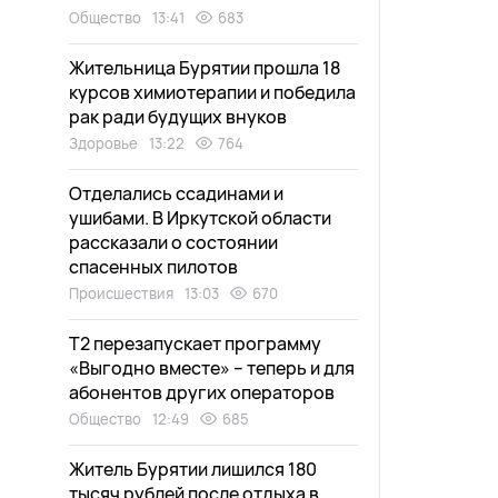
Общество
13:41
683
Жительница Бурятии прошла 18
курсов химиотерапии и победила
рак ради будущих внуков
Здоровье
13:22
764
Отделались ссадинами и
ушибами. В Иркутской области
рассказали о состоянии
спасенных пилотов
Происшествия
13:03
670
Т2 перезапускает программу
«Выгодно вместе» – теперь и для
абонентов других операторов
Общество
12:49
685
Житель Бурятии лишился 180
тысяч рублей после отдыха в