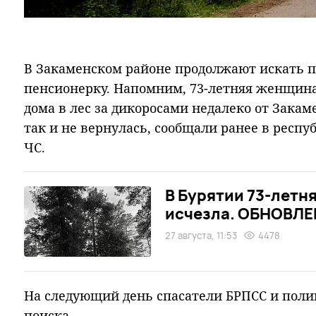
В Закаменском районе продолжают искать 
пенсионерку. Напомним, 73-летняя женщина
дома в лес за дикоросами недалеко от Закам
так и не вернулась, сообщали ранее в респу
ЧС.
В Бурятии 73-летня
исчезла. ОБНОВЛ
27 августа, 11:53
4478
На следующий день спасатели БРПСС и поли
поиска.