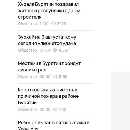
Хурала Бурятии поздравил
жителей республики с Днём
строителя
Общество
11:20
3923
Зурхай на 9 августа: кому
сегодня улыбнется удача
Общество
07:00
10897
Местами в Бурятии пройдут
ливни и град
Общество
06:00
6196
Короткое замыкание стало
причиной пожара в районе
Бурятии
Общество
00:00
1710
Ребенок выпал с пятого этажа в
Улан-Удэ