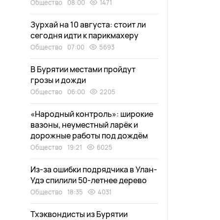
Общество
08:00
1471
Зурхай на 10 августа: стоит ли
сегодня идти к парикмахеру
Общество
07:00
5693
В Бурятии местами пройдут
грозы и дожди
Общество
06:00
2205
«Народный контроль»: широкие
вазоны, неуместный ларёк и
дорожные работы под дождём
Общество
19:21
6025
Из-за ошибки подрядчика в Улан-
Удэ спилили 50-летнее дерево
Общество
18:35
4031
Тхэквондисты из Бурятии