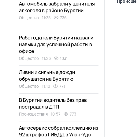
Происше
Автомобиль забрали у ценителя
алкоголя в районе Бурятии
Общество
11:35
736
Работодатели Бурятии назвали
навыки для успешной работы в
офисе
Общество
11:23
1031
Ливни и сильные дожди
обрушатся на Бурятию
Общество
11:10
771
В Бурятии водитель без прав
пострадал в ДТП
Происшествия
10:57
773
Автосервис собрал коллекцию из
92 штрафов ГИБДД в Улан-Удэ