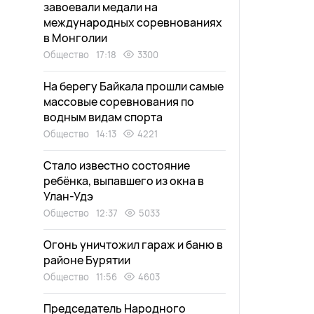
завоевали медали на
международных соревнованиях
в Монголии
Общество
17:18
3300
На берегу Байкала прошли самые
массовые соревнования по
водным видам спорта
Общество
14:13
4221
Стало известно состояние
ребёнка, выпавшего из окна в
Улан-Удэ
Общество
12:37
5033
Огонь уничтожил гараж и баню в
районе Бурятии
Общество
11:56
4603
Председатель Народного