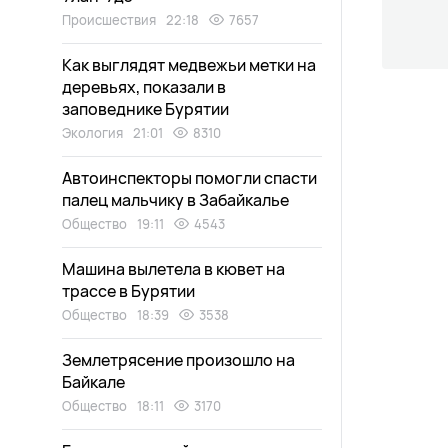
Происшествия
22:18
7657
Как выглядят медвежьи метки на
деревьях, показали в
заповеднике Бурятии
Экология
21:01
8310
Автоинспекторы помогли спасти
палец мальчику в Забайкалье
Общество
19:11
4543
Машина вылетела в кювет на
трассе в Бурятии
Общество
18:39
3538
Землетрясение произошло на
Байкале
Общество
18:11
3170