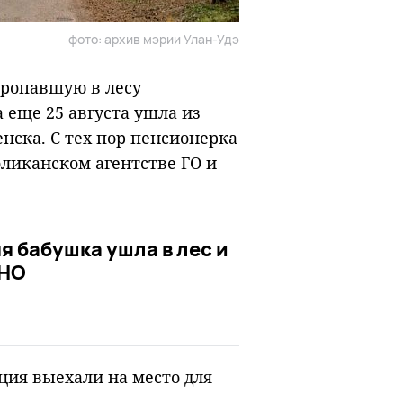
фото: архив мэрии Улан-Удэ
пропавшую в лесу
 еще 25 августа ушла из
енска. С тех пор пенсионерка
бликанском агентстве ГО и
я бабушка ушла в лес и
ЕНО
ция выехали на место для