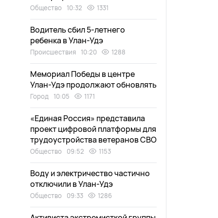
Общество
10:32
1331
Водитель сбил 5-летнего
ребенка в Улан-Удэ
Происшествия
10:20
1288
Мемориал Победы в центре
Улан-Удэ продолжают обновлять
Город
10:05
1171
«Единая Россия» представила
проект цифровой платформы для
трудоустройства ветеранов СВО
Общество
09:52
1153
Воду и электричество частично
отключили в Улан-Удэ
Общество
09:33
1286
Активиста экстремисткой группы