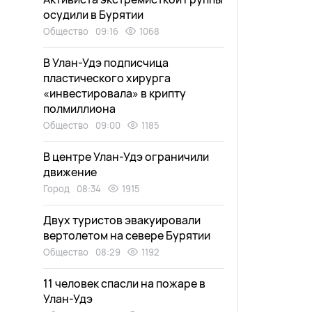
осудили в Бурятии
Общество
09:16
1068
В Улан-Удэ подписчица
пластического хирурга
«инвестировала» в крипту
полмиллиона
Общество
09:00
1185
В центре Улан-Удэ ограничили
движение
Город
08:34
1915
Двух туристов эвакуировали
вертолетом на севере Бурятии
Общество
08:29
1192
11 человек спасли на пожаре в
Улан-Удэ