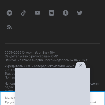
2005–2026 © «Ариг Ус online» 18+
Свидетельство о регистрации СМИ
Эл №ФС 77-69437 выдано Роскомнадзором 14.04.2017 г.
Учредитель: ООО «Телерадиокомпания «Ариг Ус»,
и.о. главного редактора: Маханова О.Б.
Тел. peдakции: +7(3012)21-30-14,
Почта peдakции: editor@arigus.tv
Использование материалов только с письменного разрешения
редакции. При цитировании прямая активная ссылка на
arigus.tv обязательна.
Мы, как и все используем файлы cookie и сервисы аналитики.
Продолжая использовать сайт, вы соглашаетесь с нашей
политикой