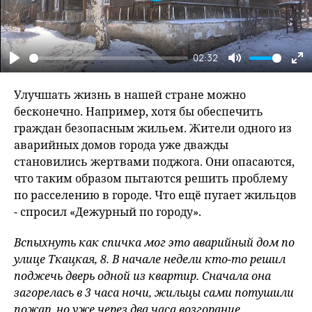
Play
02:32
Play
Mute
En
fu
Улучшать жизнь в нашей стране можно
бесконечно. Например, хотя бы обеспечить
граждан безопасным жильем. Жители одного из
аварийных домов города уже дважды
становились жертвами поджога. Они опасаются,
что таким образом пытаются решить проблему
по расселению в городе. Что ещё пугает жильцов
- спросил «Дежурный по городу».
Вспыхнуть как спичка мог это аварийный дом по
улице Ткацкая, 8. В начале недели кто-то решил
поджечь дверь одной из квартир. Сначала она
загорелась в 3 часа ночи, жильцы сами потушили
пожар, но уже через два часа возгорание