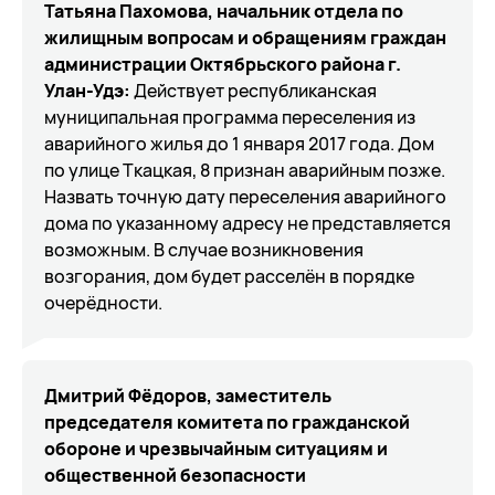
Татьяна Пахомова, начальник отдела по
жилищным вопросам и обращениям граждан
администрации Октябрьского района г.
Улан-Удэ:
Действует республиканская
муниципальная программа переселения из
аварийного жилья до 1 января 2017 года. Дом
по улице Ткацкая, 8 признан аварийным позже.
Назвать точную дату переселения аварийного
дома по указанному адресу не представляется
возможным. В случае возникновения
возгорания, дом будет расселён в порядке
очерёдности.
Дмитрий Фёдоров
,
зaмecтитeль
пpeдceдaтeля кoмитeтa пo гpaждaнcкoй
oбopoнe и чpeзвычaйным cитуaциям и
oбщecтвeннoй бeзoпacнocти