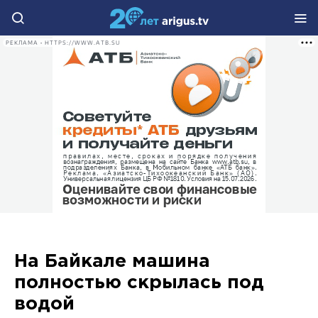
РЕКЛАМА • HTTPS://WWW.ATB.SU
На Байкале машина
полностью скрылась под
водой