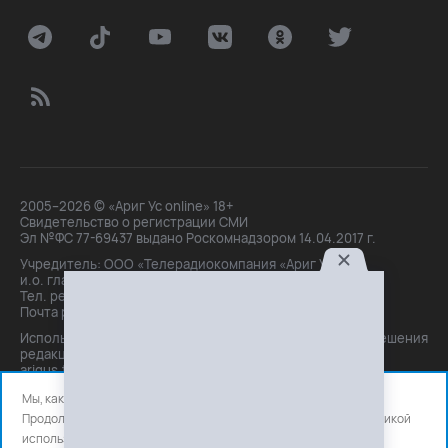
2005–2026 © «Ариг Ус online» 18+
Свидетельство о регистрации СМИ
Эл №ФС 77-69437 выдано Роскомнадзором 14.04.2017 г.
Учредитель: ООО «Телерадиокомпания «Ариг Ус»,
и.о. главного редактора: Маханова О.Б.
Тел. peдakции: +7(3012)21-30-14,
Почта peдakции: editor@arigus.tv
Использование материалов только с письменного разрешения
редакции. При цитировании прямая активная ссылка на
arigus.tv обязательна.
Мы, как и все используем файлы cookie и сервисы аналитики.
Продолжая использовать сайт, вы соглашаетесь с нашей
политикой
использования
файлов cookie и счетчиков аналитики.