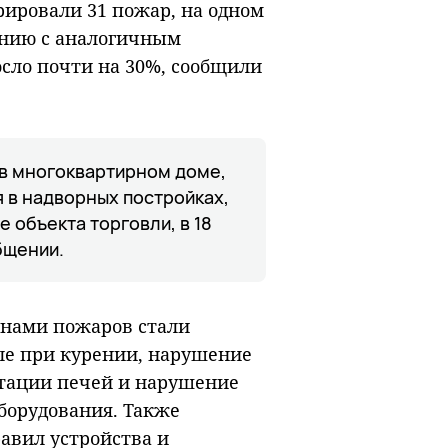
трировали 31 пожар, на одном
ению с аналогичным
сло почти на 30%, сообщили
о в многоквартирном доме,
я в надворных постройках,
 объекта торговли, в 18
общении.
нами пожаров стали
ле при курении, нарушение
атации печей и нарушение
борудования. Также
авил устройства и