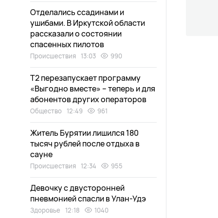
Отделались ссадинами и
ушибами. В Иркутской области
рассказали о состоянии
спасенных пилотов
Происшествия
13:03
990
Т2 перезапускает программу
«Выгодно вместе» – теперь и для
абонентов других операторов
Общество
12:49
961
Житель Бурятии лишился 180
тысяч рублей после отдыха в
сауне
Происшествия
12:34
955
Девочку с двусторонней
пневмонией спасли в Улан-Удэ
Здоровье
12:18
1040