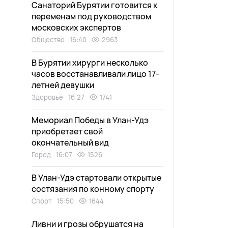
Санаторий Бурятии готовится к
переменам под руководством
московских экспертов
Общество
16:40
2963
В Бурятии хирурги несколько
часов восстанавливали лицо 17-
летней девушки
Здоровье
16:27
1741
Мемориал Победы в Улан-Удэ
приобретает свой
окончательный вид
Город
16:07
1526
В Улан-Удэ стартовали открытые
состязания по конному спорту
Спорт
15:50
1644
Ливни и грозы обрушатся на