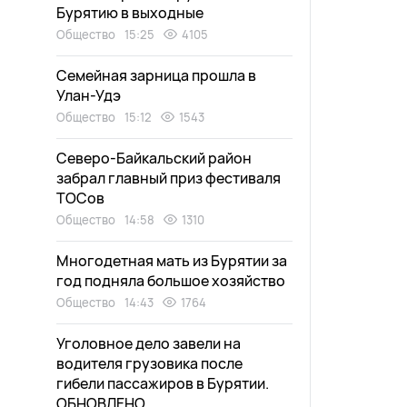
Бурятию в выходные
Общество
15:25
4105
Семейная зарница прошла в
Улан-Удэ
Общество
15:12
1543
Северо-Байкальский район
забрал главный приз фестиваля
ТОСов
Общество
14:58
1310
Многодетная мать из Бурятии за
год подняла большое хозяйство
Общество
14:43
1764
Уголовное дело завели на
водителя грузовика после
гибели пассажиров в Бурятии.
ОБНОВЛЕНО