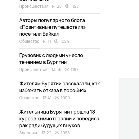
Происшествия
14:28
1127
Авторы популярного блога
«Позитивные путешествия»
посетили Байкал
Общество
14:11
1024
Грузовик с людьми унесло
течением в Бурятии
Происшествия
13:56
1197
Жителям Бурятии рассказали, как
избежать отказа в пособиях
Общество
13:41
1000
Жительница Бурятии прошла 18
курсов химиотерапии и победила
рак ради будущих внуков
Здоровье
13:22
1095