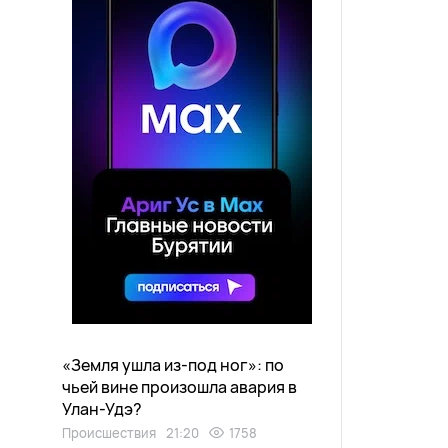
«Земля ушла из-под ног»: по
чьей вине произошла авария в
Улан-Удэ?
Происшествия
21:20
1758