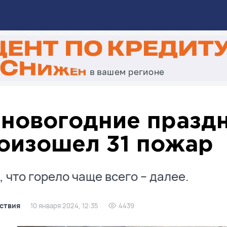
 новогодние празд
оизошел 31 пожар
, что горело чаще всего – далее.
ствия
10 января 2024, 12:35
4439