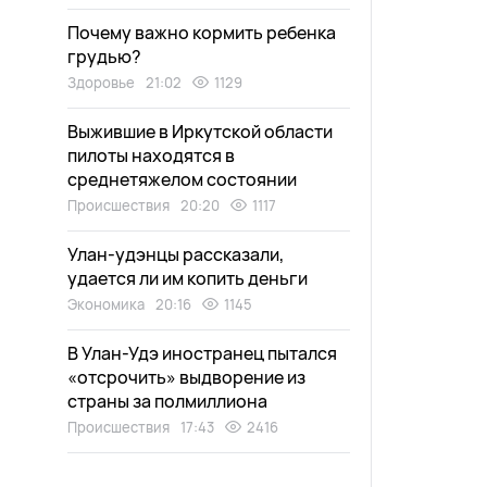
Почему важно кормить ребенка
грудью?
Здоровье
21:02
1129
Выжившие в Иркутской области
пилоты находятся в
среднетяжелом состоянии
Происшествия
20:20
1117
Улан-удэнцы рассказали,
удается ли им копить деньги
Экономика
20:16
1145
В Улан-Удэ иностранец пытался
«отсрочить» выдворение из
страны за полмиллиона
Происшествия
17:43
2416