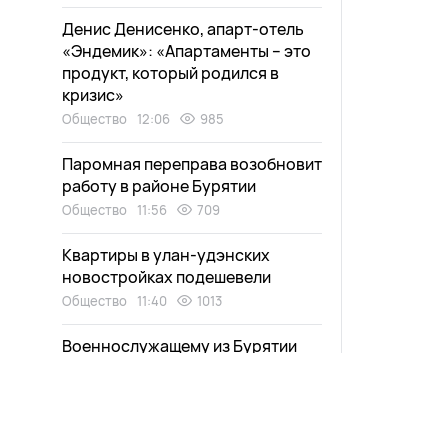
Денис Денисенко, апарт-отель
«Эндемик»: «Апартаменты – это
продукт, который родился в
кризис»
Общество
12:06
985
Паромная переправа возобновит
работу в районе Бурятии
Общество
11:56
709
Квартиры в улан-удэнских
новостройках подешевели
Общество
11:40
1013
Военнослужащему из Бурятии
помогли быть рядом с матерью-
инвалидом
Общество
11:25
858