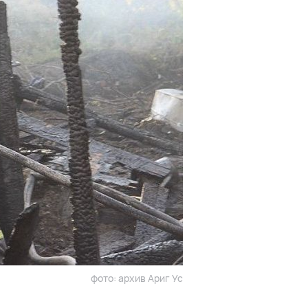
фото: архив Ариг Ус