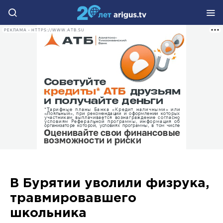
РЕКЛАМА • HTTPS://WWW.ATB.SU
В Бурятии уволили физрука,
травмировавшего
школьника