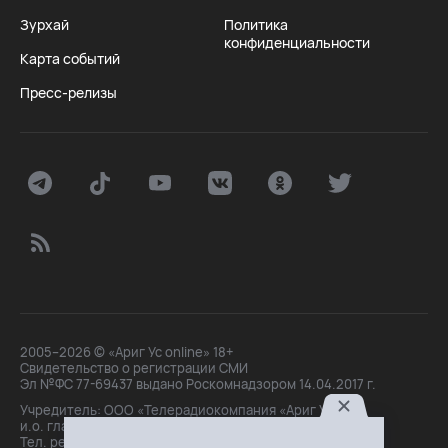
Зурхай
Политика
конфиденциальности
Карта событий
Пресс-релизы
2005–2026 © «Ариг Ус online» 18+
Свидетельство о регистрации СМИ
Эл №ФС 77-69437 выдано Роскомнадзором 14.04.2017 г.
Учредитель: ООО «Телерадиокомпания «Ариг Ус»,
и.о. главного редактора: Маханова О.Б.
Тел. peдakции: +7(3012)21-30-14,