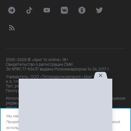
2005–2026 © «Ариг Ус online» 18+
Свидетельство о регистрации СМИ
Эл №ФС 77-69437 выдано Роскомнадзором 14.04.2017 г.
Учредитель: ООО «Телерадиокомпания «Ариг Ус»,
и.о. главного редактора: Маханова О.Б.
Тел. peдakции: +7(3012)21-30-14,
Почта peдakции: editor@arigus.tv
Использование материалов только с письменного разрешения
редакции. При цитировании прямая активная ссылка на
arigus.tv обязательна.
Мы, как и все используем файлы cookie и сервисы аналитики.
Продолжая использовать сайт, вы соглашаетесь с нашей
политикой
использования
файлов cookie и счетчиков аналитики.