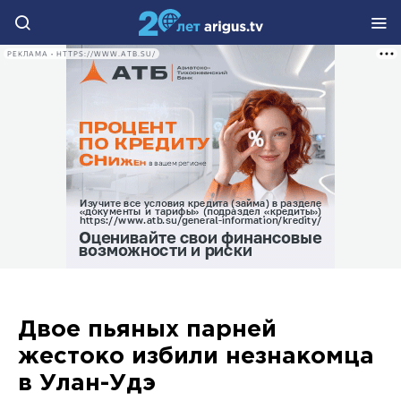
РЕКЛАМА • HTTPS://WWW.ATB.SU/
Двое пьяных парней
жестоко избили незнакомца
в Улан-Удэ