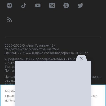
2005–2026 © «Ариг Ус online» 18+
Свидетельство о регистрации СМИ
Эл №ФС 77-69437 выдано Роскомнадзором 14.04.2017 г.
Учредитель: ООО «Телерадиокомпания «Ариг Ус»,
и.о. главного редактора: Маханова О.Б.
Тел. peдakции: +7(3012)21-30-14,
Почта peдakции: editor@arigus.tv
Использование материалов только с письменного разрешения
редакции. При цитировании прямая активная ссылка на
arigus.tv обязательна.
Мы, как и все используем файлы cookie и сервисы аналитики.
Продолжая использовать сайт, вы соглашаетесь с нашей
политикой
использования
файлов cookie и счетчиков аналитики.