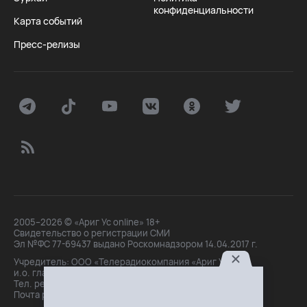
конфиденциальности
Карта событий
Пресс-релизы
2005–2026 © «Ариг Ус online» 18+
Свидетельство о регистрации СМИ
Эл №ФС 77-69437 выдано Роскомнадзором 14.04.2017 г.
Учредитель: ООО «Телерадиокомпания «Ариг Ус»,
и.о. главного редактора: Маханова О.Б.
Тел. peдakции: +7(3012)21-30-14,
Почта peдakции: editor@arigus.tv