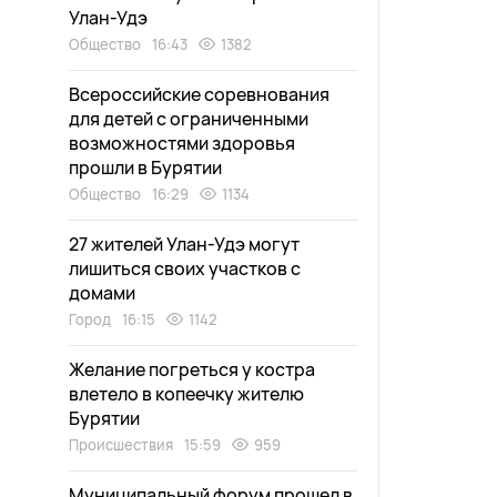
Улан-Удэ
Общество
16:43
1382
Всероссийские соревнования
для детей с ограниченными
возможностями здоровья
прошли в Бурятии
Общество
16:29
1134
27 жителей Улан-Удэ могут
лишиться своих участков с
домами
Город
16:15
1142
Желание погреться у костра
влетело в копеечку жителю
Бурятии
Происшествия
15:59
959
Муниципальный форум прошел в