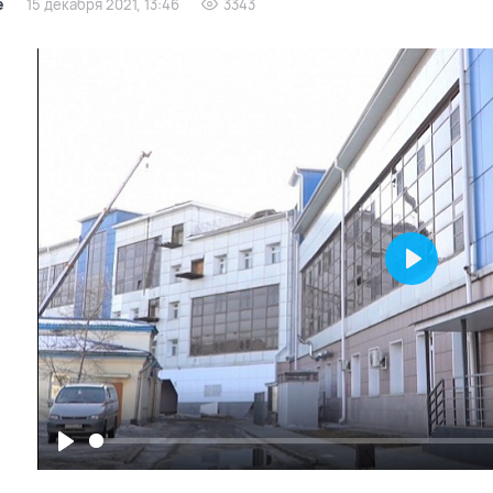
е
15 декабря 2021, 13:46
3343
Play
Play