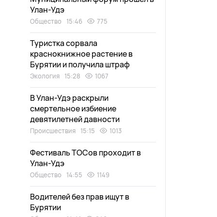
Улан-Удэ
Общество
15:46
775
Туристка сорвала
краснокнижное растение в
Бурятии и получила штраф
Экология
15:28
1067
В Улан-Удэ раскрыли
смертельное избиение
девятилетней давности
Происшествия
15:15
1013
Фестиваль ТОСов проходит в
Улан-Удэ
Общество
14:55
1149
Водителей без прав ищут в
Бурятии