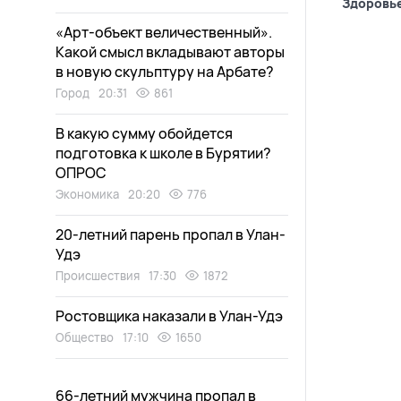
Здоровь
«Арт-объект величественный».
Какой смысл вкладывают авторы
в новую скульптуру на Арбате?
Город
20:31
861
В какую сумму обойдется
подготовка к школе в Бурятии?
ОПРОС
Экономика
20:20
776
20-летний парень пропал в Улан-
Удэ
Происшествия
17:30
1872
Ростовщика наказали в Улан-Удэ
Общество
17:10
1650
66-летний мужчина пропал в