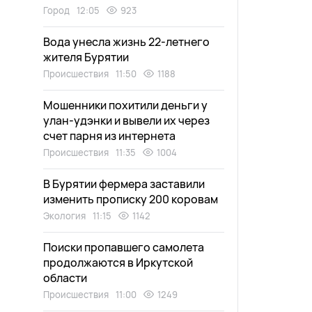
Город
12:05
923
Вода унесла жизнь 22-летнего
жителя Бурятии
Происшествия
11:50
1188
Мошенники похитили деньги у
улан-удэнки и вывели их через
счет парня из интернета
Происшествия
11:35
1004
В Бурятии фермера заставили
изменить прописку 200 коровам
Экология
11:15
1142
Поиски пропавшего самолета
продолжаются в Иркутской
области
Происшествия
11:00
1249