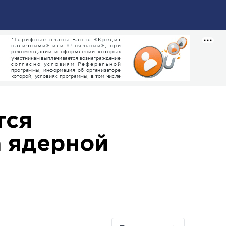
тся
а ядерной