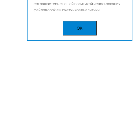
соглашаетесь с нашей
политикой использования
файлов cookie и счетчиков аналитики.
OK
Бегущая строка
Реклама