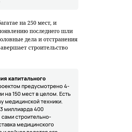
гатае на 250 мест, и
 появлению последнего шли
уголовные дела и отстранения
 завершает строительство
ния капитального
роектом предусмотрено 4-
и на 150 мест в целом. Есть
ву медицинской техники.
 3 миллиарда 400
о сами строительно-
оставка медицинского
 и сейчас ведется его