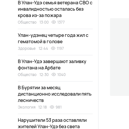
В Улан-Удэ семья ветерана СВО с
инвалидностью осталась без
крова из-за пожара
Общество
13:00
1377
Улан-удэнец четыре года жил с
гематомой в голове
Здоровье
12:44
1197
В Улан-Удэ завершают заливку
фонтана на Арбате
Общество
12:30
1040
В Бурятии за месяц
дистанционно исследовали пять
лесничеств
Экология
12:18
981
Нарушители 53 раза оставляли
жителей Улан-Удэ без света