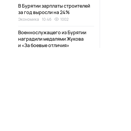
В Бурятии зарплаты строителей
за год выросли на 24%
Экономика
10:46
1002
Военнослужащего из Бурятии
наградили медалями Жукова
и «За боевые отличия»
Общество
10:28
830
Один человек пострадал в ДТП с
«Шевроле» в Бурятии
Происшествия
10:05
951
Часть улан-удэнцев проведет
этот день без электричества и
воды
Новости
Афиша
Город
09:48
1511
Выпуски
Зурхай
Паромная переправа