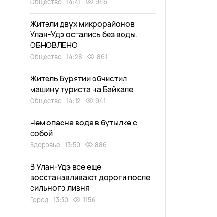
Общество
14:41
946
Жители двух микрорайонов
Улан-Удэ остались без воды.
ОБНОВЛЕНО
Общество
14:28
861
Житель Бурятии обчистил
машину туриста на Байкале
Общество
14:12
941
Чем опасна вода в бутылке с
собой
Здоровье
13:50
886
В Улан-Удэ все еще
восстанавливают дороги после
сильного ливня
Город
13:30
1156