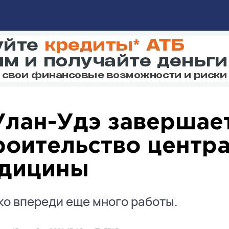
Улан-Удэ завершае
роительство центр
дицины
о впереди еще много работы.