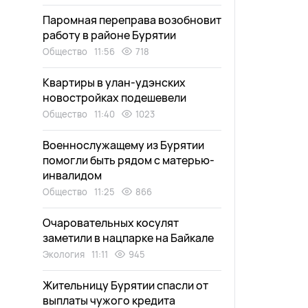
Паромная переправа возобновит
работу в районе Бурятии
Общество
11:56
718
Квартиры в улан-удэнских
новостройках подешевели
Общество
11:40
1023
Военнослужащему из Бурятии
помогли быть рядом с матерью-
инвалидом
Общество
11:25
866
Очаровательных косулят
заметили в нацпарке на Байкале
Экология
11:11
945
Жительницу Бурятии спасли от
выплаты чужого кредита