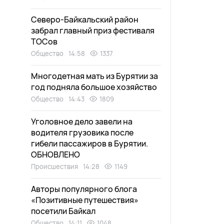
Северо-Байкальский район
забрал главный приз фестиваля
ТОСов
Общество
14:58
1337
Многодетная мать из Бурятии за
год подняла большое хозяйство
Общество
14:43
1809
Уголовное дело завели на
водителя грузовика после
гибели пассажиров в Бурятии.
ОБНОВЛЕНО
Происшествия
14:28
1149
Авторы популярного блога
«Позитивные путешествия»
посетили Байкал
Общество
14:11
1048