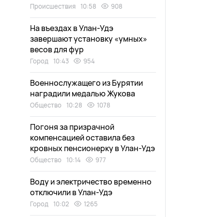
Происшествия
10:58
908
На въездах в Улан-Удэ
завершают установку «умных»
весов для фур
Город
10:43
954
Военнослужащего из Бурятии
наградили медалью Жукова
Общество
10:28
1078
Погоня за призрачной
компенсацией оставила без
кровных пенсионерку в Улан-Удэ
Общество
10:14
977
Воду и электричество временно
отключили в Улан-Удэ
Город
10:02
1265