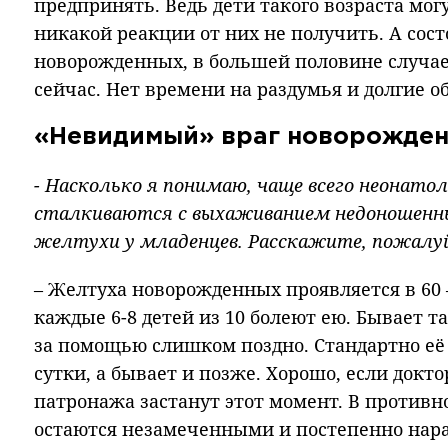
предпринять. Ведь дети такого возраста мог
никакой реакции от них не получить. А сос
новорожденных, в большей половине случае
сейчас. Нет времени на раздумья и долгие о
«Невидимый» враг новорожде
- Насколько я понимаю, чаще всего неонатол
сталкиваются с выхаживанием недоношенны
желтухи у младенцев. Расскажите, пожалуй
– Желтуха новорожденных проявляется в 60 –
каждые 6-8 детей из 10 болеют ею. Бывает т
за помощью слишком поздно. Стандартно её 
сутки, а бывает и позже. Хорошо, если докт
патронажа застанут этот момент. В против
остаются незамеченными и постепенно нара