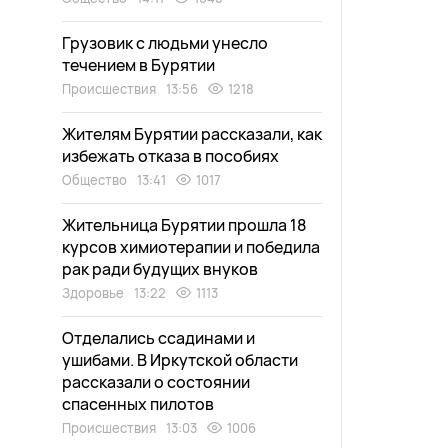
Грузовик с людьми унесло
течением в Бурятии
Происшествия
13:56
1218
Жителям Бурятии рассказали, как
избежать отказа в пособиях
Общество
13:41
1017
Жительница Бурятии прошла 18
курсов химиотерапии и победила
рак ради будущих внуков
Здоровье
13:22
1113
Отделались ссадинами и
ушибами. В Иркутской области
рассказали о состоянии
спасенных пилотов
Происшествия
13:03
1006