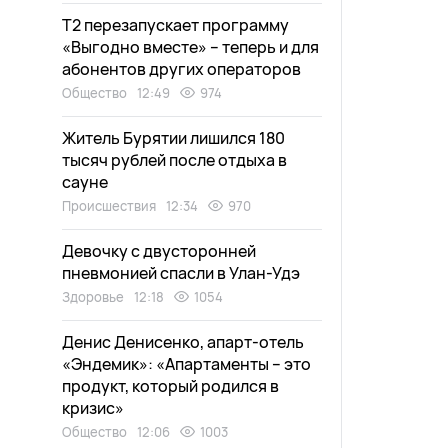
Т2 перезапускает программу
«Выгодно вместе» – теперь и для
абонентов других операторов
Общество
12:49
974
Житель Бурятии лишился 180
тысяч рублей после отдыха в
сауне
Происшествия
12:34
970
Девочку с двусторонней
пневмонией спасли в Улан-Удэ
Здоровье
12:18
1054
Денис Денисенко, апарт-отель
«Эндемик»: «Апартаменты – это
продукт, который родился в
кризис»
Общество
12:06
1003