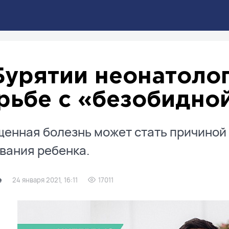
Бурятии неонатолог
рьбе с «безобидно
енная болезнь может стать причиной
вания ребенка.
е
24 января 2021, 16:11
17011