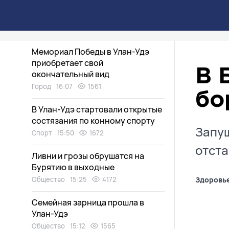
часов восстанавливали лицо 17-
летней девушки
Здоровье
16:27
1796
Мемориал Победы в Улан-Удэ
приобретает свой
В 
окончательный вид
Город
16:07
1561
бо
В Улан-Удэ стартовали открытые
состязания по конному спорту
Запущ
Спорт
15:50
1672
отста
Ливни и грозы обрушатся на
Бурятию в выходные
Общество
15:25
4172
Здоровь
Семейная зарница прошла в
Улан-Удэ
Общество
15:12
1565