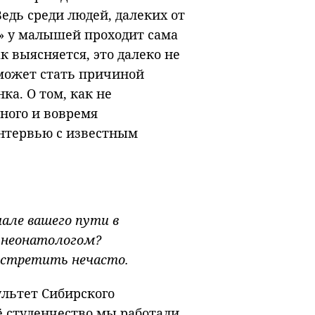
едь среди людей, далеких от
а» у малышей проходит сама
ак выясняется, это далеко не
может стать причиной
ка. О том, как не
ного и вовремя
интервью с известным
але вашего пути в
 неонатологом?
встретить нечасто.
ультет Сибирского
ё студенчество мы работали