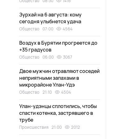
Общество
08:30
1416
Зурхай на 6 августа: кому
сегодня улыбнется удача
Общество
07:00
4564
Воздух в Бурятии прогреется до
+35 градусов
Общество
06:00
3067
Двое мужчин отравляют соседей
неприятными запахами в
микрорайоне Улан-Удэ
Общество
21:10
4504
Улан-удэнцы сплотились, чтобы
спасти котенка, застрявшего в
трубе
Происшествия
21:00
2012