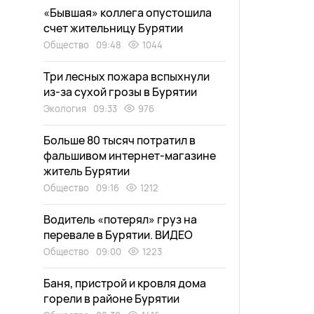
«Бывшая» коллега опустошила
счет жительницу Бурятии
Общество
09:48
1044
Три лесных пожара вспыхнули
из-за сухой грозы в Бурятии
Экология
09:33
976
Больше 80 тысяч потратил в
фальшивом интернет-магазине
житель Бурятии
Общество
09:16
1212
Водитель «потерял» груз на
перевале в Бурятии. ВИДЕО
Общество
09:00
1223
Баня, пристрой и кровля дома
горели в районе Бурятии