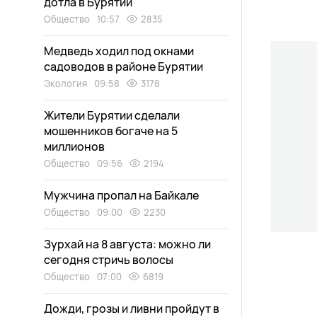
дотла в Бурятии
Общество
10:57
2835
Медведь ходил под окнами
садоводов в районе Бурятии
Экология
09:58
3178
Жители Бурятии сделали
мошенников богаче на 5
миллионов
Общество
09:56
2194
Мужчина пропал на Байкале
Общество
09:00
2230
Зурхай на 8 августа: можно ли
сегодня стричь волосы
Общество
07:00
6819
Дожди, грозы и ливни пройдут в