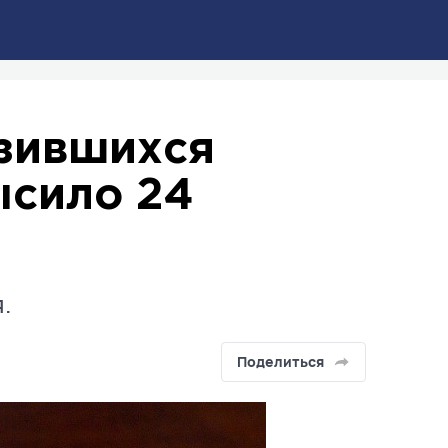
азившихся
ысило 24
.
Поделиться