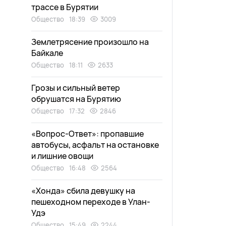
трассе в Бурятии
Общество
18:39
3009
Землетрясение произошло на
Байкале
Общество
18:11
2633
Грозы и сильный ветер
обрушатся на Бурятию
Общество
17:32
2846
«Вопрос-Ответ»: пропавшие
автобусы, асфальт на остановке
и лишние овощи
Общество
16:48
2564
«Хонда» сбила девушку на
пешеходном переходе в Улан-
Удэ
Общество
15:49
2244