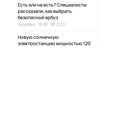
Есть или не есть? Специалисты
рассказали, как выбрать
безопасный арбуз
Здоровье
18:00
2722
Новую солнечную
электростанцию мощностью 120
МВт запустили в Забайкалье
Общество
17:40
2194
Сколько денег оставляют улан-
удэнцы в кафе и ресторанах?
ОПРОС
Новости
Афиша
Экономика
17:15
2118
Выпуски
Зурхай
Проекты
Карта со
«Я почувствовала себя
человеком». В Улан-Удэ бывшие
Прямой эфир
Пресс-ре
алкоголики поделились
Телепрограмма
историями возвращения к
нормальной жизни