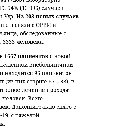
. 54% (13 096) случаев
н-Удэ.
Из 203 новых случаев
нию в связи с ОРВИ и
 лица, обследованные с
т
3333 человека.
ие
1667 пациентов
с новой
сложненной внебольничной
и находится 95 пациентов
т (из них старше 65 – 38), в
аторное лечение проходят
 человек. Всего
век.
Дополнительно снято с
-19, с тяжелой
к.