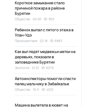
Короткое замыкание стало
причиной пожара в районе
Бурятии
Общество
00:00
950
Ребенок выпал с пятого этажа в
Улан-Удэ
Происшествия
22:18
6963
Как выглядят медвежьи метки на
деревьях, показали в
заповеднике Бурятии
Экология
21:01
6279
Автоинспекторы помогли спасти
палец мальчику в Забайкалье
Общество
19:11
4010
Машина вылетела в кювет на