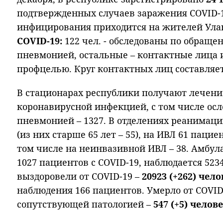
подтвержденных случаев заражения COVID-19
инфицирования приходится на жителей Ула
COVID-19:
122 чел. - обследованы по обраще
пневмонией, остальные – контактные лица и
профцелью. Круг контактных лиц составляе
В стационарах республики получают лечен
коронавирусной инфекцией, с том числе о
пневмонией – 1327. В отделениях реанимаци
(из них старше 65 лет – 55), на ИВЛ 61 пациен
том числе на неинвазивной ИВЛ – 38. Амбул
1027 пациентов с COVID-19, наблюдается 5234
выздоровели от COVID-19 –
20923 (+262) чело
наблюдения 166 пациентов. Умерло от COVID
сопутствующей патологией –
547 (+5) челове