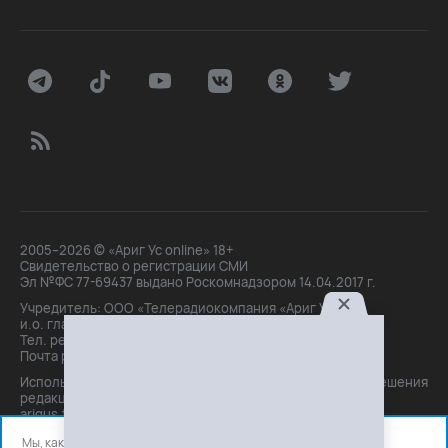
2005–2026 © «Ариг Ус online» 18+
Свидетельство о регистрации СМИ
Эл №ФС 77-69437 выдано Роскомнадзором 14.04.2017 г.
Учредитель: ООО «Телерадиокомпания «Ариг Ус»,
и.о. главного редактора: Маханова О.Б.
Тел. peдakции: +7(3012)21-30-14,
Почта peдakции: editor@arigus.tv
Использование материалов только с письменного разрешения
редакции. При цитировании прямая активная ссылка на
arigus.tv обязательна.
Мы, как и все используем файлы cookie и сервисы аналитики.