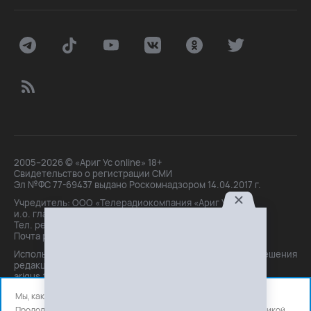
2005–2026 © «Ариг Ус online» 18+
Свидетельство о регистрации СМИ
Эл №ФС 77-69437 выдано Роскомнадзором 14.04.2017 г.
Учредитель: ООО «Телерадиокомпания «Ариг Ус»,
и.о. главного редактора: Маханова О.Б.
Тел. peдakции: +7(3012)21-30-14,
Почта peдakции: editor@arigus.tv
Использование материалов только с письменного разрешения
редакции. При цитировании прямая активная ссылка на
arigus.tv обязательна.
Мы, как и все используем файлы cookie и сервисы аналитики.
Продолжая использовать сайт, вы соглашаетесь с нашей
политикой