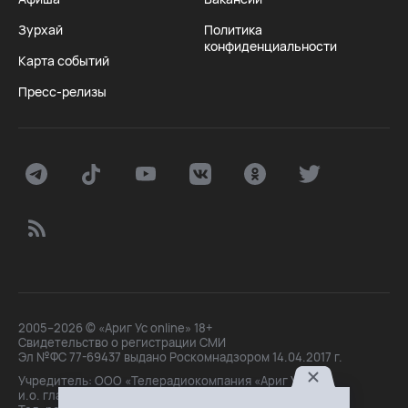
Зурхай
Политика
конфиденциальности
Карта событий
Пресс-релизы
2005–2026 © «Ариг Ус online» 18+
Свидетельство о регистрации СМИ
Эл №ФС 77-69437 выдано Роскомнадзором 14.04.2017 г.
Учредитель: ООО «Телерадиокомпания «Ариг Ус»,
и.о. главного редактора: Маханова О.Б.