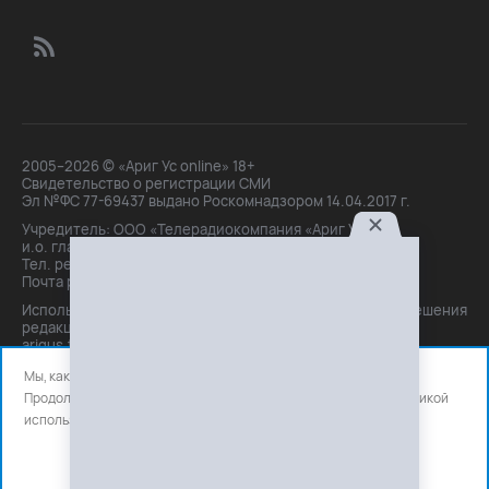
2005–2026 © «Ариг Ус online» 18+
Свидетельство о регистрации СМИ
Эл №ФС 77-69437 выдано Роскомнадзором 14.04.2017 г.
Учредитель: ООО «Телерадиокомпания «Ариг Ус»,
и.о. главного редактора: Маханова О.Б.
Тел. peдakции: +7(3012)21-30-14,
Почта peдakции: editor@arigus.tv
Использование материалов только с письменного разрешения
редакции. При цитировании прямая активная ссылка на
arigus.tv обязательна.
Мы, как и все используем файлы cookie и сервисы аналитики.
Продолжая использовать сайт, вы соглашаетесь с нашей
политикой
использования
файлов cookie и счетчиков аналитики.
OK