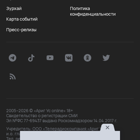
Зурхай
Политика
конфиденциальности
Карта событий
Пресс-релизы
2005–2026 © «Ариг Ус online» 18+
Свидетельство о регистрации СМИ
Эл №ФС 77-69437 выдано Роскомнадзором 14.04.2017 г.
Учредитель: ООО «Телерадиокомпания «Ариг Ус»,
и.о. главного редактора: Маханова О.Б.
Тел. peдakции: +7(3012)21-30-14,