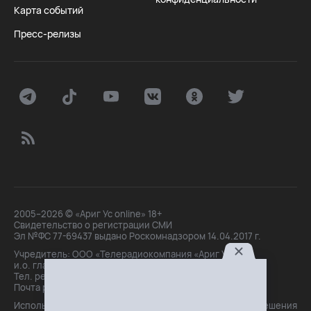
Карта событий
Пресс-релизы
2005–2026 © «Ариг Ус online» 18+
Свидетельство о регистрации СМИ
Эл №ФС 77-69437 выдано Роскомнадзором 14.04.2017 г.
Учредитель: ООО «Телерадиокомпания «Ариг Ус»,
и.о. главного редактора: Маханова О.Б.
Тел. peдakции: +7(3012)21-30-14,
Почта peдakции: editor@arigus.tv
Использование материалов только с письменного разрешения