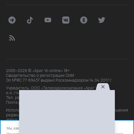
2005–2026 © «Ариг Ус online» 18+
Свидетельство о регистрации СМИ
Эл №ФС 77-69437 выдано Роскомнадзором 14.04.2017 г.
Учредитель: ООО «Телерадиокомпания «Ариг Ус»,
и.о. главного редактора: Маханова О.Б.
Тел. peдakции: +7(3012)21-30-14,
Почта peдakции: editor@arigus.tv
Использование материалов только с письменного разрешения
редакции. При цитировании прямая активная ссылка на
arigus.tv обязательна.
Мы, как и все используем файлы cookie и сервисы аналитики.