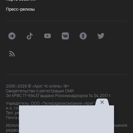
Пресс-релизы
2005–2026 © «Ариг Ус online» 18+
Свидетельство о регистрации СМИ
Эл №ФС 77-69437 выдано Роскомнадзором 14.04.2017 г.
Учредитель: ООО «Телерадиокомпания «Ариг Ус»,
и.о. главного редактора: Маханова О.Б.
Тел. peдakции: +7(3012)21-30-14,
Почта peдakции: editor@arigus.tv
Использование материалов только с письменного разрешения
редакции. При цитировании прямая активная ссылка на