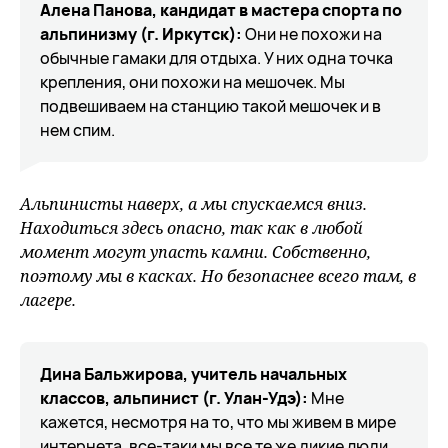
Алена Панова, кандидат в мастера спорта по
альпинизму (г. Иркутск):
Они не похожи на
обычные гамаки для отдыха. У них одна точка
крепления, они похожи на мешочек. Мы
подвешиваем на станцию такой мешочек и в
нем спим.
Альпинисты наверх, а мы спускаемся вниз.
Находиться здесь опасно, так как в любой
момент могут упасть камни. Собственно,
поэтому мы в касках. Но безопаснее всего там, в
лагере.
Дина Бальжирова, учитель начальных
классов, альпинист (г. Улан-Удэ):
Мне
кажется, несмотря на то, что мы живем в мире
интернета, все-таки мы все те же дикие люди,