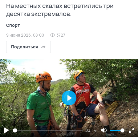
На местных скалах встретились три
десятка экстремалов.
Спорт
9 июня 2026, 08:00
3727
Поделиться
Play
03:14
Play
Mute
En