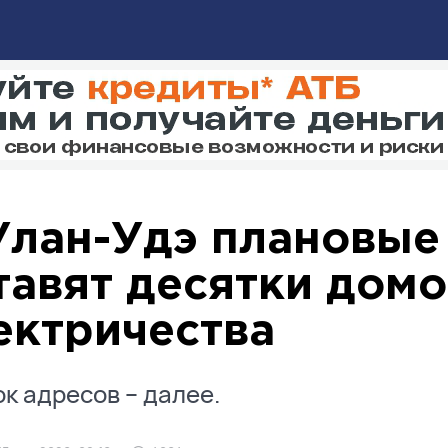
Улан-Удэ плановые
тавят десятки домо
ектричества
к адресов – далее.