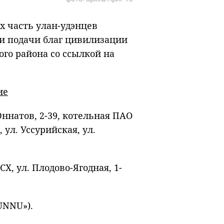
ях часть улан-удэнцев
ии подачи благ цивилизации
го района со ссылкой на
ие
. Юннатов, 2-39, котельная ПАО
 ул. Уссурийская, ул.
ИСХ, ул. Плодово-Ягодная, 1-
HUNNU»).