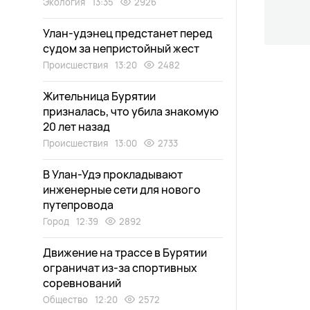
Экология
13:35
2926
Улан-удэнец предстанет перед
судом за непристойный жест
Происшествия
13:20
2482
Жительница Бурятии
призналась, что убила знакомую
20 лет назад
Происшествия
13:00
2733
В Улан-Удэ прокладывают
инженерные сети для нового
путепровода
Город
12:39
2892
Движение на трассе в Бурятии
ограничат из-за спортивных
соревнований
Общество
12:20
2572