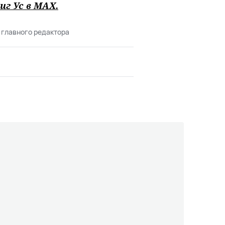
иг Ус в
MAХ
.
 главного редактора