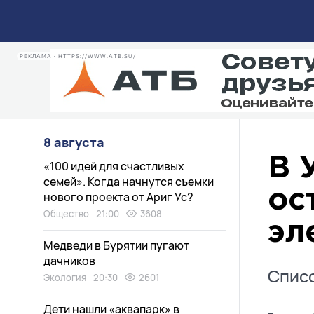
РЕКЛАМА • HTTPS://WWW.ATB.SU/
8 августа
В 
«100 идей для счастливых
семей». Когда начнутся съемки
ос
нового проекта от Ариг Ус?
Общество
21:00
3608
эл
Медведи в Бурятии пугают
дачников
Списо
Экология
20:30
2601
Дети нашли «аквапарк» в