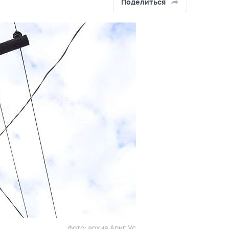
Поделиться
фото: архив Ариг Ус