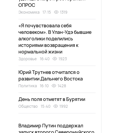
ОПРОС
Экономика
17:15
1319
«Я почувствовала себя
человеком». В Улан-Удэ бывшие
алкоголики поделились
историями возвращения к
нормальной жизни
Здоровье
16:40
1923
Юрий Трутнев отчитался о
развитии Дальнего Востока
Политика
16:10
1428
День поля отметят в Бурятии
Общество
15:40
1992
Владимир Путин поддержал
запуск второго Северомуйского