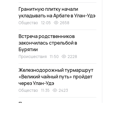
Гранитную плитку начали
укладывать на Арбате в Улан-Удэ
Общество
12:05
2658
Встреча родственников
закончилась стрельбой в
Бурятии
Происшествия
11:50
2228
Железнодорожный турмаршрут
«Великий чайный путь» пройдет
через Улан-Удэ
Общество
11:35
2423
Полмиллиона мальков
краснокнижной рыбы выпустили
в Селенгу
Экология
11:20
2089