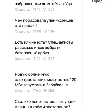
Город
заброшенном доме в Улан-Удэ
Общество
19:15
1633
Чем порадовала улан-удэнцев
эта неделя?
Общество
19:00
1384
Есть или не есть? Специалисты
рассказали, как выбрать
безопасный арбуз
Здоровье
18:00
1857
Новую солнечную
электростанцию мощностью 120
МВт запустили в Забайкалье
Общество
17:40
1398
Сколько денег оставляют улан-
удэнцы в кафе и ресторанах?