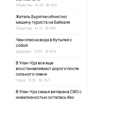
Общество
14:28
855
Житель Бурятии обчистил
машину туриста на Байкале
Общество
14:12
935
Чем опасна вода в бутылке с
собой
Здоровье
13:50
879
В Улан-Удэ все еще
восстанавливают дороги после
сильного ливня
Город
13:30
1147
В Улан-Удэ семья ветерана СВО с
инвалидностью осталась без
крова из-за пожара
Общество
13:00
1370