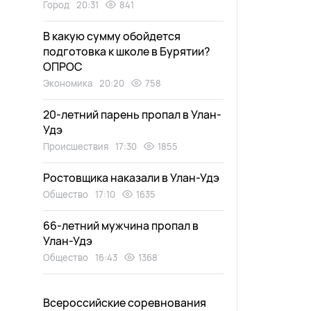
Город
20:31
841
В какую сумму обойдется
подготовка к школе в Бурятии?
ОПРОС
Экономика
20:20
758
20-летний парень пропал в Улан-
Удэ
Происшествия
17:30
1855
Ростовщика наказали в Улан-Удэ
Общество
17:10
1635
66-летний мужчина пропал в
Улан-Удэ
Общество
16:43
1368
Всероссийские соревнования