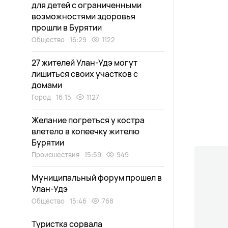
для детей с ограниченными
возможностями здоровья
прошли в Бурятии
Общество
16:29
1122
27 жителей Улан-Удэ могут
лишиться своих участков с
домами
Город
16:15
1127
Желание погреться у костра
влетело в копеечку жителю
Бурятии
Происшествия
15:59
949
Муниципальный форум прошел в
Улан-Удэ
Общество
15:46
768
Туристка сорвала