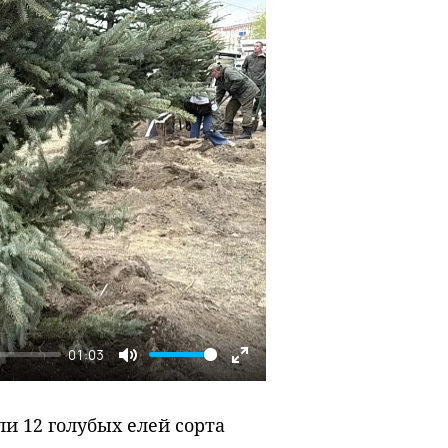
01:03
Mute
Enter
fullscreen
и 12 голубых елей сорта