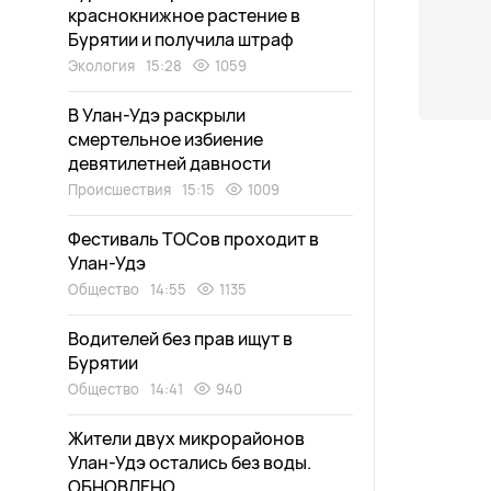
краснокнижное растение в
Бурятии и получила штраф
Экология
15:28
1059
В Улан-Удэ раскрыли
смертельное избиение
девятилетней давности
Происшествия
15:15
1009
Фестиваль ТОСов проходит в
Улан-Удэ
Общество
14:55
1135
Водителей без прав ищут в
Бурятии
Общество
14:41
940
Жители двух микрорайонов
Улан-Удэ остались без воды.
ОБНОВЛЕНО