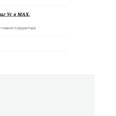
иг Ус в
MAХ
.
 главного редактора