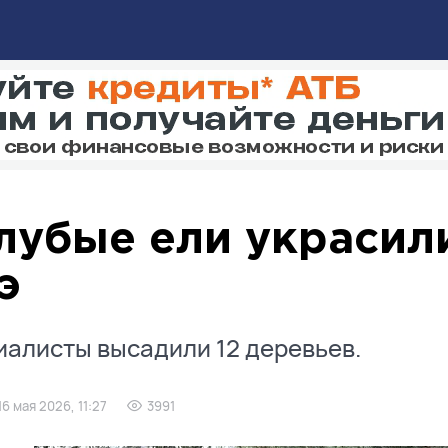
лубые ели украсил
э
алисты высадили 12 деревьев.
16 мая 2026, 11:27
3991