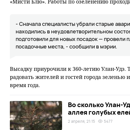
«Мисти Блю». Работы по озеленению проходи
- Сначала специалисты убрали старые авар
находились в неудовлетворительном состоя
подготовили для новых посадок — провели 
посадочные места, - сообщили в мэрии.
Высадку приурочили к 360-летию Улан-Удэ. Т
радовать жителей и гостей города зеленью 
время года.
Во сколько Улан-У
аллея голубых еле
2 апреля, 21:15
5477