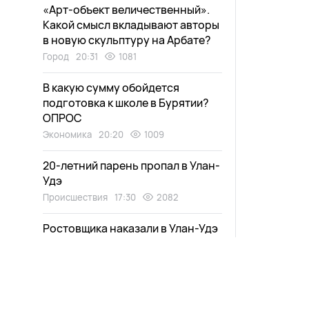
«Арт-объект величественный».
Какой смысл вкладывают авторы
в новую скульптуру на Арбате?
Город
20:31
1081
В какую сумму обойдется
подготовка к школе в Бурятии?
ОПРОС
Экономика
20:20
1009
20-летний парень пропал в Улан-
Удэ
Происшествия
17:30
2082
Ростовщика наказали в Улан-Удэ
Общество
17:10
1819
66-летний мужчина пропал в
Улан-Удэ
Общество
16:43
1542