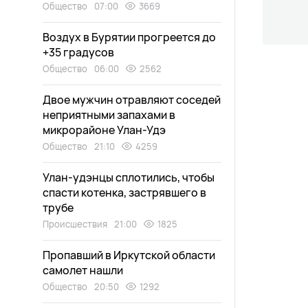
Общество
07:00
3669
Воздух в Бурятии прогреется до
+35 градусов
Общество
06:00
2562
Двое мужчин отравляют соседей
неприятными запахами в
микрорайоне Улан-Удэ
Общество
21:10
4259
Улан-удэнцы сплотились, чтобы
спасти котенка, застрявшего в
трубе
Происшествия
21:00
1825
Пропавший в Иркутской области
самолет нашли
Общество
20:50
1292