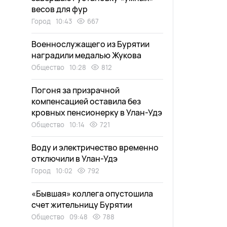
весов для фур
Город
10:43
667
Военнослужащего из Бурятии
наградили медалью Жукова
Общество
10:28
812
Погоня за призрачной
компенсацией оставила без
кровных пенсионерку в Улан-Удэ
Общество
10:14
721
Воду и электричество временно
отключили в Улан-Удэ
Город
10:02
792
«Бывшая» коллега опустошила
счет жительницу Бурятии
Общество
09:48
788