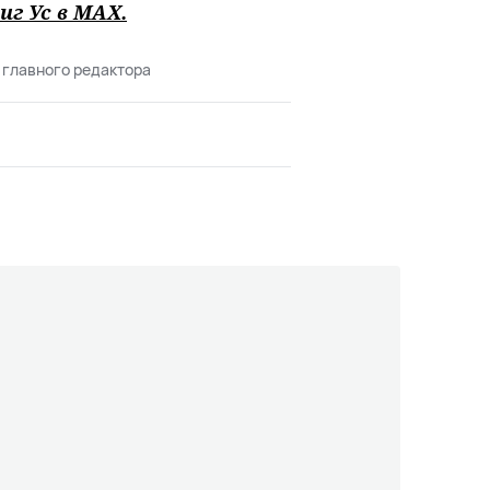
иг Ус в
MAХ
.
 главного редактора