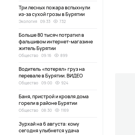
Три лесных пожара вспыхнули
из-за сухой грозы в Бурятии
Экология
09:33
732
Больше 80 тысяч потратил в
фальшивом интернет-магазине
житель Бурятии
Общество
09:16
899
Водитель «потерял» груз на
перевале в Бурятии. ВИДЕО
Общество
09:00
924
Баня, пристрой и кровля дома
горели в районе Бурятии
Общество
08:30
1169
Зурхай на 6 августа: кому
сегодня улыбнется удача