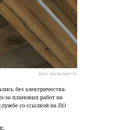
фото: архив Ариг Ус
ались без электричества.
з-за плановых работ на
 службе со ссылкой на ПО
е: