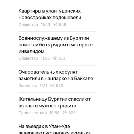
Квартиры в улан-удэнских
новостройках подешевели
Общество
11:40
669
Военнослужащему из Бурятии
помогли быть рядом с матерью-
инвалидом
Общество
11:25
561
Очаровательных косулят
заметили в нацпарке на Байкале
Экология
11:11
640
Жительницу Бурятии спасли от
выплаты чужого кредита
Происшествия
10:58
620
На въездах в Улан-Удэ
завершают установку «умных»