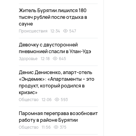
Житель Бурятии лишился 180
тысяч рублей после отдыха в
сауне
Происшествия
12:34
547
Девочку с двусторонней
пневмонией спасли в Улан-Удэ
Здоровье
12:18
645
Денис Денисенко, апарт-отель
«Эндемик»: «Апартаменты – это
продукт, который родился в
кризис»
Общество
12:06
593
Паромная переправа возобновит
работу в районе Бурятии
Общество
11:56
375