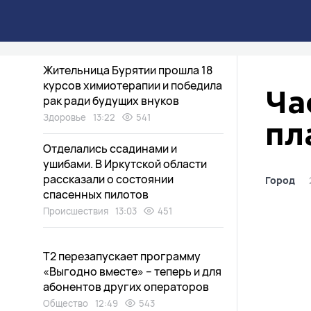
Жителям Бурятии рассказали, как
избежать отказа в пособиях
Общество
13:41
432
Жительница Бурятии прошла 18
курсов химиотерапии и победила
Ча
рак ради будущих внуков
Здоровье
13:22
541
пл
Отделались ссадинами и
ушибами. В Иркутской области
рассказали о состоянии
Город
спасенных пилотов
Происшествия
13:03
451
Т2 перезапускает программу
«Выгодно вместе» – теперь и для
абонентов других операторов
Общество
12:49
543