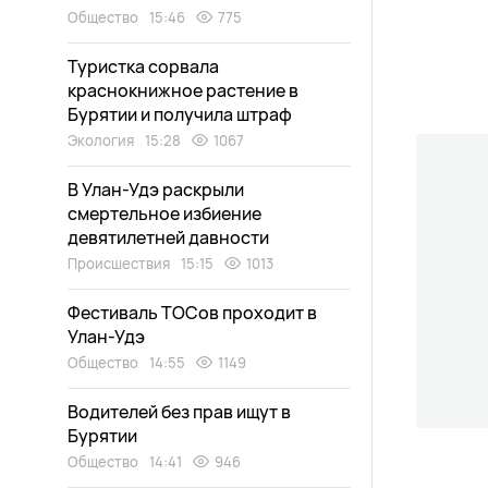
Общество
15:46
775
Туристка сорвала
краснокнижное растение в
Бурятии и получила штраф
Экология
15:28
1067
В Улан-Удэ раскрыли
смертельное избиение
девятилетней давности
Происшествия
15:15
1013
Фестиваль ТОСов проходит в
Улан-Удэ
Общество
14:55
1149
Водителей без прав ищут в
Бурятии
Общество
14:41
946