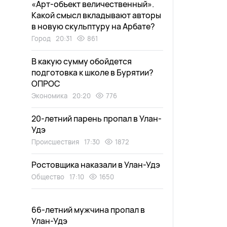
«Арт-объект величественный».
Какой смысл вкладывают авторы
в новую скульптуру на Арбате?
Город
20:31
861
В какую сумму обойдется
подготовка к школе в Бурятии?
ОПРОС
Экономика
20:20
776
20-летний парень пропал в Улан-
Удэ
Происшествия
17:30
1872
Ростовщика наказали в Улан-Удэ
Общество
17:10
1650
66-летний мужчина пропал в
Улан-Удэ