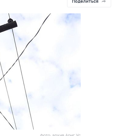
Поделиться
фото: архив Ариг Ус