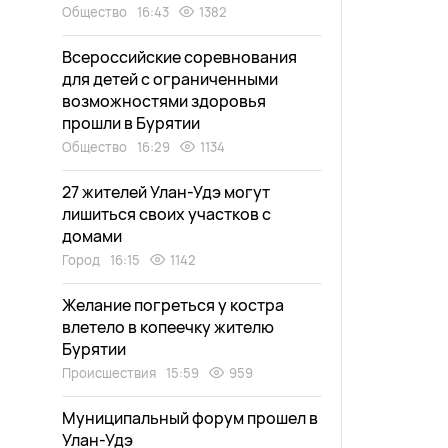
Общество
16:43
1382
Всероссийские соревнования
для детей с ограниченными
возможностями здоровья
прошли в Бурятии
Общество
16:29
1134
27 жителей Улан-Удэ могут
лишиться своих участков с
домами
Город
16:15
1142
Желание погреться у костра
влетело в копеечку жителю
Бурятии
Происшествия
15:59
959
Муниципальный форум прошел в
Улан-Удэ