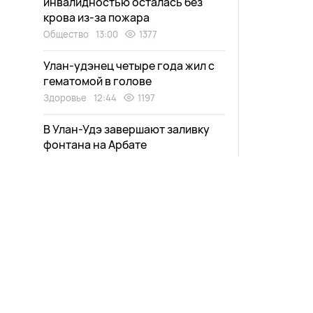
инвалидностью осталась без
крова из-за пожара
Общество
13:00
1377
Улан-удэнец четыре года жил с
гематомой в голове
Здоровье
12:44
1197
В Улан-Удэ завершают заливку
фонтана на Арбате
Общество
12:30
1040
В Бурятии за месяц
дистанционно исследовали пять
лесничеств
Экология
12:18
981
Нарушители 53 раза оставляли
жителей Улан-Удэ без света
Город
12:05
923
Новости
Афиша