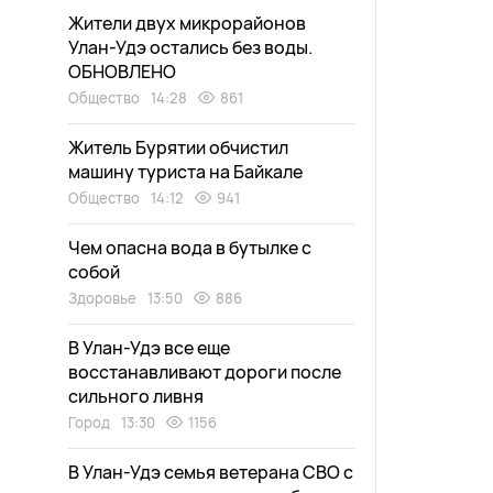
Жители двух микрорайонов
Улан-Удэ остались без воды.
ОБНОВЛЕНО
Общество
14:28
861
Житель Бурятии обчистил
машину туриста на Байкале
Общество
14:12
941
Чем опасна вода в бутылке с
собой
Здоровье
13:50
886
В Улан-Удэ все еще
восстанавливают дороги после
сильного ливня
Город
13:30
1156
В Улан-Удэ семья ветерана СВО с