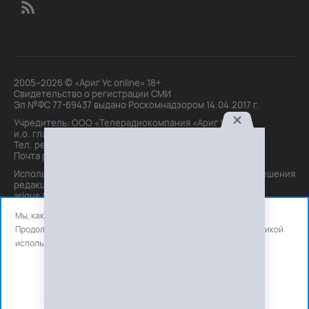
2005–2026 © «Ариг Ус online» 18+
Свидетельство о регистрации СМИ
Эл №ФС 77-69437 выдано Роскомнадзором 14.04.2017 г.
Учредитель: ООО «Телерадиокомпания «Ариг Ус»,
и.о. главного редактора: Маханова О.Б.
Тел. peдakции: +7(3012)21-30-14,
Почта peдakции: editor@arigus.tv
Использование материалов только с письменного разрешения
редакции. При цитировании прямая активная ссылка на
arigus.tv обязательна.
Мы, как и все используем файлы cookie и сервисы аналитики.
Продолжая использовать сайт, вы соглашаетесь с нашей
политикой
использования
файлов cookie и счетчиков аналитики.
OK