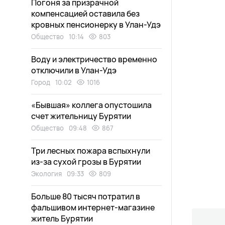
Погоня за призрачной
компенсацией оставила без
кровных пенсионерку в Улан-Удэ
Общество
10:14
803
Воду и электричество временно
отключили в Улан-Удэ
Город
10:02
1016
«Бывшая» коллега опустошила
счет жительницу Бурятии
Общество
09:48
867
Три лесных пожара вспыхнули
из-за сухой грозы в Бурятии
Экология
09:33
809
Больше 80 тысяч потратил в
фальшивом интернет-магазине
житель Бурятии