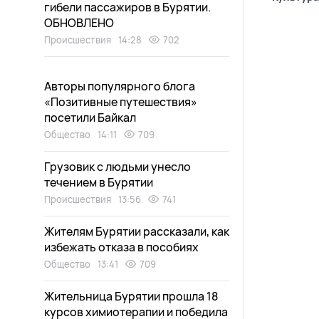
гибели пассажиров в Бурятии.
ОБНОВЛЕНО
Происшествия
14:28
702
Авторы популярного блога
«Позитивные путешествия»
посетили Байкал
Общество
14:11
709
Грузовик с людьми унесло
течением в Бурятии
Происшествия
13:56
741
Жителям Бурятии рассказали, как
избежать отказа в пособиях
Общество
13:41
709
Жительница Бурятии прошла 18
курсов химиотерапии и победила