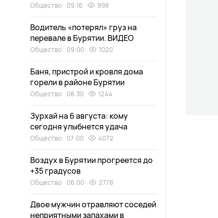
Общество
09:16
998
Водитель «потерял» груз на
перевале в Бурятии. ВИДЕО
Общество
09:00
1020
Баня, пристрой и кровля дома
горели в районе Бурятии
Общество
08:30
1244
Зурхай на 6 августа: кому
сегодня улыбнется удача
Общество
07:00
4072
Воздух в Бурятии прогреется до
+35 градусов
Общество
06:00
2778
Двое мужчин отравляют соседей
неприятными запахами в