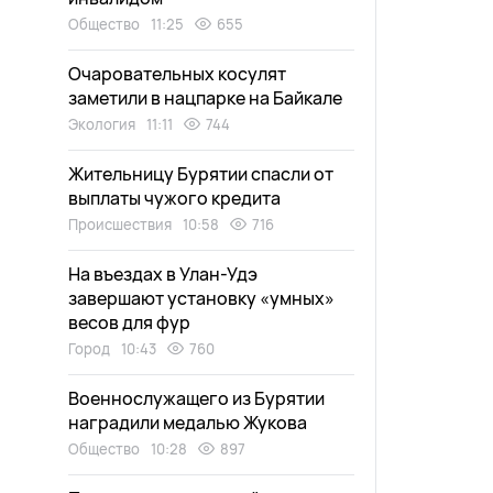
Общество
11:25
655
Очаровательных косулят
заметили в нацпарке на Байкале
Экология
11:11
744
Жительницу Бурятии спасли от
выплаты чужого кредита
Происшествия
10:58
716
На въездах в Улан-Удэ
завершают установку «умных»
весов для фур
Город
10:43
760
Военнослужащего из Бурятии
наградили медалью Жукова
Общество
10:28
897