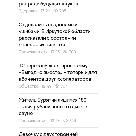
рак ради будущих внуков
Здоровье
13:22
795
Отделались ссадинами и
ушибами. В Иркутской области
рассказали о состоянии
спасенных пилотов
Происшествия
13:03
700
Т2 перезапускает программу
«Выгодно вместе» – теперь и для
абонентов других операторов
Общество
12:49
707
Житель Бурятии лишился 180
тысяч рублей после отдыха в
сауне
Происшествия
12:34
703
Девочку с двусторонней