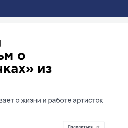
л
ьм о
чках» из
ает о жизни и работе артисток
Поделиться