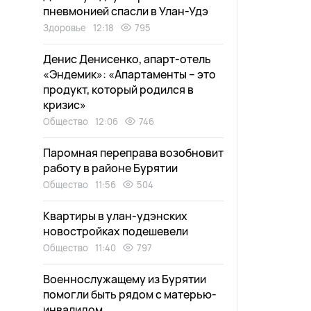
пневмонией спасли в Улан-Удэ
Здоровье
12:18
795
Денис Денисенко, апарт-отель
«Эндемик»: «Апартаменты – это
продукт, который родился в
кризис»
Общество
12:06
746
Паромная переправа возобновит
работу в районе Бурятии
Общество
11:56
504
Квартиры в улан-удэнских
новостройках подешевели
Общество
11:40
797
Военнослужащему из Бурятии
помогли быть рядом с матерью-
инвалидом