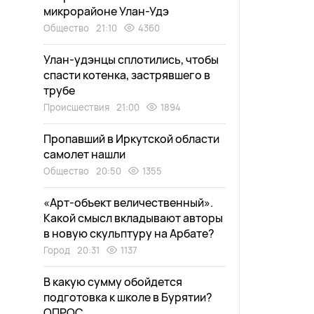
микрорайоне Улан-Удэ
Общество
21:10
4360
Улан-удэнцы сплотились, чтобы
спасти котенка, застрявшего в
трубе
Происшествия
21:00
1894
Пропавший в Иркутской области
самолет нашли
Общество
20:50
1355
«Арт-объект величественный».
Какой смысл вкладывают авторы
в новую скульптуру на Арбате?
Город
20:31
1137
В какую сумму обойдется
подготовка к школе в Бурятии?
ОПРОС