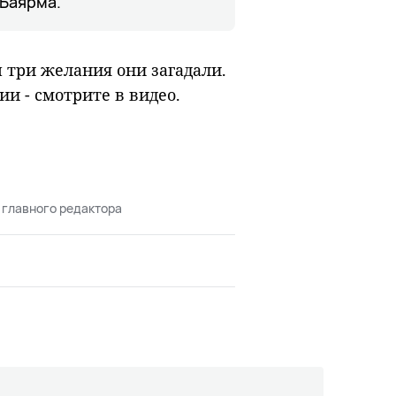
 Баярма.
 три желания они загадали.
и - смотрите в видео.
 главного редактора