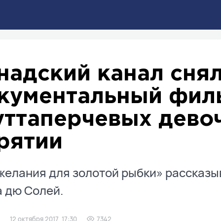
надский канал сня
кументальный фил
уттаперчевых дево
рятии
желания для золотой рыбки» рассказыв
 дю Солей.
12 октября 2017, 17:30
7342