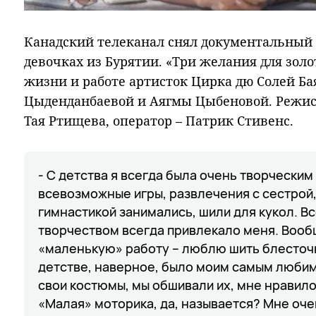
Канадский телеканал снял документальный
девочках из Бурятии. «Три желания для зол
жизни и работе артисток Цирка дю Солей Б
Цыденданбаевой и Аягмы Цыбеновой. Режи
Тая Ртищева, оператор – Патрик Стивенс.
- С детства я всегда была очень творчески
всевозможные игры, развлечения с сестрой,
гимнастикой занимались, шили для кукол. Вс
творчеством всегда привлекало меня. Воо
«маленькую» работу – люблю шить блесточк
детстве, наверное, было моим самым любим
свои костюмы, мы обшивали их, мне нравило
«Малая» моторика, да, называется? Мне оч