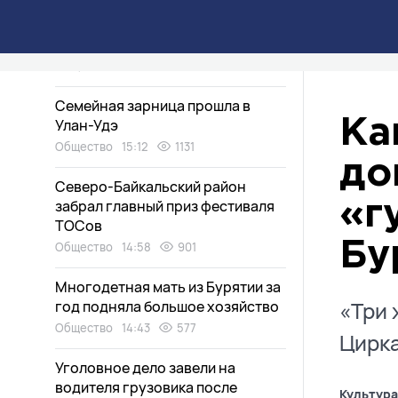
Ливни и грозы обрушатся на
Бурятию в выходные
Общество
15:25
2093
Семейная зарница прошла в
Улан-Удэ
Ка
Общество
15:12
1131
до
Северо-Байкальский район
забрал главный приз фестиваля
«г
ТОСов
Общество
14:58
901
Бу
Многодетная мать из Бурятии за
«Три 
год подняла большое хозяйство
Общество
14:43
577
Цирка
Уголовное дело завели на
водителя грузовика после
Культура